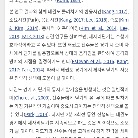
본 연구 결과와 함께 태권도 돌려차기의 반응시간(
Kang, 2017
),
소요시간(Park), 응답시간(
Kang, 2017
;
Lee, 2018
), 속도(
Kim
& Kim, 2014
), 동시적 예측타이밍(
Kim et al., 2014
;
Lee,
2018
:
Park, 2013
) 관련 연구를 살펴보면, 제자리딛기는 수행에
효과적이라고 볼 수 있다. 또한 태권도 선수들은 경기 시 준비 자
세에서 딛기를 활용함으로서 상대의 움직임을 판단하여 공격과
방어의 시점을 결정하기도 한다(
Estevan et al., 2016
:
Kang,
2017
;
Park, 2014
). 따라서 태권도 경기에서 제자리딛기의 사용
은 전략적 선택에 도움이 될 것이다.
태권도 경기 시 딛기와 동시에 발기술을 병행하는 것은 일반적이
며(
Cho et al., 2009
), 선수들에게 딛기의 유·무에 따른 발차기
는 가장 기본적인 기술이며 중요시 되어지는 전략적 선택으로 볼
수 있다(
Park, 2014
). 하지만 2분 3회전 동안 진행되는 태권도
경기에서 제자리딛기를 지속적으로 하는 것은 체력적으로 소모
가 클 것이다. 지도자와 선수는 이를 고려하여 경기 전략을 세워