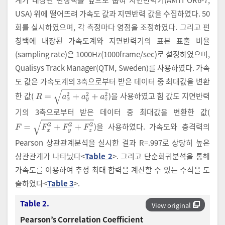
USA) 위에 떨어뜨려 가속도 값과 지면반력 값을 수집하였다. 50
회를 실시하였으며, 각 측정마다 영점을 조정하였다. 그리고 펀
칭백에 내장된 가속도계와 지면반력기의 표본 표출 비율
(sampling rate)은 1000Hz(1000frame/sec)로 설정하였으며,
Qualisys Track Manager(QTM, Sweden)를 사용하였다. 가속
도 값은 가속도계의 3축으로부터 받은 데이터 중 최대값을 변환
R
=
a
x
2
+
a
y
2
+
a
z
2
한 값(
)을 사용하였고 힘 값도 지면반력
기의 3축으로부터 받은 데이터 중 최대값을 변환한 값(
F
=
F
x
2
+
F
y
2
+
F
z
2
)을 사용하였다. 가속도와 충격력의
Pearson 상관관계분석을 실시한 결과 R=.997로 상당히 높은
상관관계가 나타났다<
Table 2
>. 그리고 단순회귀분석을 통해
가속도를 이용하여 추정 최대 합력을 계산할 수 있는 수식을 도
출하였다<
Table 3
>.
Table 2.
View original
Pearson’s Correlation Coefficient