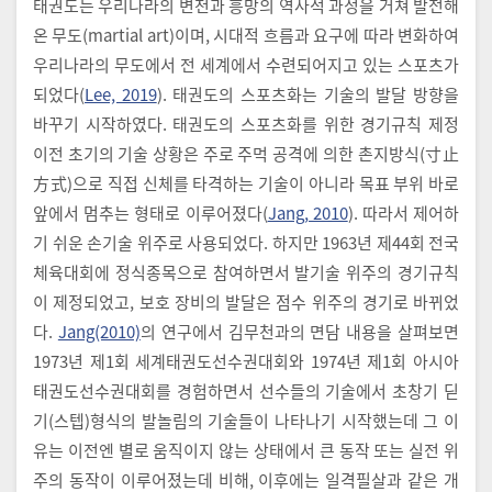
태권도는 우리나라의 변천과 흥망의 역사적 과정을 거쳐 발전해
온 무도(martial art)이며, 시대적 흐름과 요구에 따라 변화하여
우리나라의 무도에서 전 세계에서 수련되어지고 있는 스포츠가
되었다(
Lee, 2019
). 태권도의 스포츠화는 기술의 발달 방향을
바꾸기 시작하였다. 태권도의 스포츠화를 위한 경기규칙 제정
이전 초기의 기술 상황은 주로 주먹 공격에 의한 촌지방식(寸止
方式)으로 직접 신체를 타격하는 기술이 아니라 목표 부위 바로
앞에서 멈추는 형태로 이루어졌다(
Jang, 2010
). 따라서 제어하
기 쉬운 손기술 위주로 사용되었다. 하지만 1963년 제44회 전국
체육대회에 정식종목으로 참여하면서 발기술 위주의 경기규칙
이 제정되었고, 보호 장비의 발달은 점수 위주의 경기로 바뀌었
다.
Jang(2010)
의 연구에서 김무천과의 면담 내용을 살펴보면
1973년 제1회 세계태권도선수권대회와 1974년 제1회 아시아
태권도선수권대회를 경험하면서 선수들의 기술에서 초창기 딛
기(스텝)형식의 발놀림의 기술들이 나타나기 시작했는데 그 이
유는 이전엔 별로 움직이지 않는 상태에서 큰 동작 또는 실전 위
주의 동작이 이루어졌는데 비해, 이후에는 일격필살과 같은 개