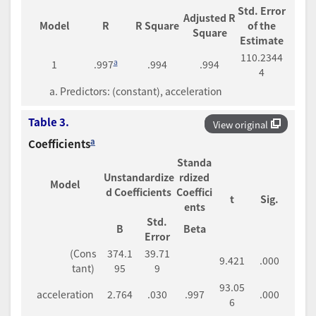
Std. Error
Adjusted R
Model
R
R Square
of the
Square
Estimate
110.2344
a
1
.997
.994
.994
4
a. Predictors: (constant), acceleration
Table 3.
View original
a
Coefficients
Standa
Unstandardize
rdized
Model
d Coefficients
Coeffici
t
Sig.
ents
Std.
B
Beta
Error
(Cons
374.1
39.71
9.421
.000
tant)
95
9
93.05
acceleration
2.764
.030
.997
.000
6