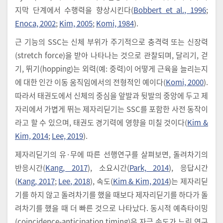
지막 단계에서 수행력을 향상시킨다(
Bobbert et al., 1996
;
Enoca, 2002
;
Kim, 2005
;
Komi, 1984
).
근 기능의 SSC는 신체 부위가 주기적으로 충격력 또는 신장력
(stretch force)을 받아 나타나는 것으로 관찰되며, 달리기, 걷
기, 뛰기(hopping)는 외력(예: 중력)이 어떻게 근육을 늘리는지
에 대한 인간 이동 움직임에서의 전형적인 예이다(
Komi, 2000
).
따라서 태권도에서 신체의 중심을 앞발과 뒷발의 중앙에 두고 제
자리에서 가볍게 뛰는 제자리딛기는 SSC를 포함한 사전 동작이
라고 할 수 있으며, 태권도 경기력에 영향을 미칠 것이다(
Kim &
Kim, 2014
;
Lee, 2019
).
제자리딛기의 유·무에 따른 선행연구를 살펴보면, 돌려차기의
반응시간(
Kang, 2017
), 소요시간(
Park, 2014
), 응답시간
(
Kang, 2017
;
Lee, 2018
), 속도(
Kim & Kim, 2014
)는 제자리딛
기를 하지 않고 돌려차기를 했을 때보다 제자리딛기를 하다가 돌
려차기를 했을 때 더 빠른 것으로 나타났다. 동시적 예측타이밍
(coincidence-anticipation timing)은 자극 속도가 느린 연구