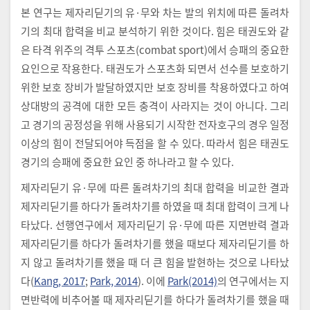
본 연구는 제자리딛기의 유·무와 차는 발의 위치에 따른 돌려차
기의 최대 합력을 비교 분석하기 위한 것이다. 힘은 태권도와 같
은 타격 위주의 격투 스포츠(combat sport)에서 승패의 중요한
요인으로 작용한다. 태권도가 스포츠화 되면서 선수를 보호하기
위한 보호 장비가 발달하였지만 보호 장비를 착용하였다고 하여
상대방의 공격에 대한 모든 충격이 사라지는 것이 아니다. 그리
고 경기의 공정성을 위해 사용되기 시작한 전자호구의 경우 일정
이상의 힘이 전달되어야 득점을 할 수 있다. 따라서 힘은 태권도
경기의 승패에 중요한 요인 중 하나라고 할 수 있다.
제자리딛기 유·무에 따른 돌려차기의 최대 합력을 비교한 결과
제자리딛기를 하다가 돌려차기를 하였을 때 최대 합력이 크게 나
타났다. 선행연구에서 제자리딛기 유·무에 따른 지면반력 결과
제자리딛기를 하다가 돌려차기를 했을 때보다 제자리딛기를 하
지 않고 돌려차기를 했을 때 더 큰 힘을 발현하는 것으로 나타났
다(
Kang, 2017
;
Park, 2014
). 이에
Park(2014)
의 연구에서는 지
면반력에 비추어볼 때 제자리딛기를 하다가 돌려차기를 했을 때