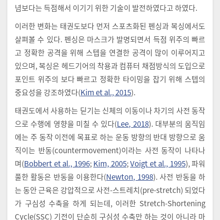
념보다는 득점해서 이기기 위한 기술이 발전하였다고 하였다.
이러한 변화는 태권도보다 먼저 스포츠화된 펜싱과 복싱에서도
살펴볼 수 있다. 펜싱은 마스크가 발명되면서 득점 위주의 빠르
고 정확한 공격을 위해 스텝을 연결한 공격이 많이 이루어지고
있으며, 복싱은 헤드기어의 착용과 컴퓨터 채점방식의 도입으로
포인트 위주의 보다 빠르고 정확한 타이밍을 잡기 위해 스텝의
중요성을 강조하였다(
Kim et al., 2015
).
태권도에서 사용하는 딛기는 신체의 이동이나 차기의 사전 동작
으로 수행에 영향을 미칠 수 있다(
Lee, 2018
). 대부분의 움직임
에는 주 동작 이전에 목표로 하는 운동 방향의 반대 방향으로 움
직이는 반동(countermovement)이라는 사전 동작이 나타나
며(
Bobbert et al., 1996
;
Kim, 2005
;
Voigt et al., 1995
), 파워
풀한 활동은 반동을 이용한다(
Newton, 1998
). 사전 반동을 하
는 동안 근육은 강압적으로 사전-스트레치(pre-stretch) 되었다
가 구심성 수축을 하게 되는데, 이러한 Stretch-Shortening
Cycle(SSC) 기전이 단순히 구심성 수축만 하는 것이 아니라 마