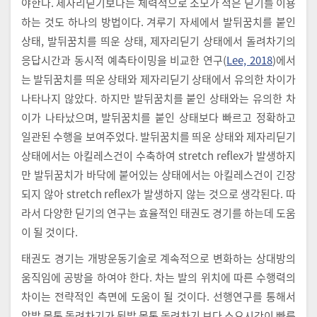
야한다. 제자리딛기보다는 체력적으로 소모가 적은 딛기를 이용
하는 것도 하나의 방법이다. 겨루기 자세에서 발뒤꿈치를 붙인
상태, 발뒤꿈치를 띄운 상태, 제자리딛기 상태에서 돌려차기의
응답시간과 동시적 예측타이밍을 비교한 연구(
Lee, 2018
)에서
는 발뒤꿈치를 띄운 상태와 제자리딛기 상태에서 유의한 차이가
나타나지 않았다. 하지만 발뒤꿈치를 붙인 상태와는 유의한 차
이가 나타났으며, 발뒤꿈치를 붙인 상태보다 빠르고 정확하고
일관된 수행을 보여주었다. 발뒤꿈치를 띄운 상태와 제자리딛기
상태에서는 아킬레스건이 수축하여 stretch reflex가 발생하지
만 발뒤꿈치가 바닥에 붙어있는 상태에서는 아킬레스건이 긴장
되지 않아 stretch reflex가 발생하지 않는 것으로 생각된다. 따
라서 다양한 딛기의 연구는 효율적인 태권도 경기를 하는데 도움
이 될 것이다.
태권도 경기는 개방운동기술로 계속적으로 변화하는 상대방의
움직임에 공방을 하여야 한다. 차는 발의 위치에 따른 수행력의
차이는 전략적인 측면에 도움이 될 것이다. 선행연구를 통해서
앞발 몸통 돌려차기가 뒷발 몸통 돌려차기 보다 소요시간이 빠른