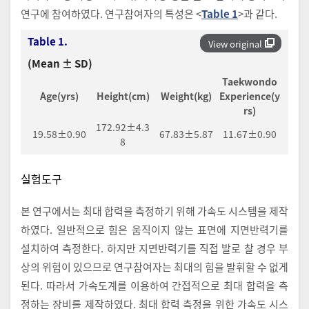
연구에 참여하였다. 연구참여자의 특성은 <
Table 1
>과 같다.
Table 1.
View original
(Mean ± SD)
Taekwondo
Age(yrs)
Height(cm)
Weight(kg)
Experience(y
rs)
172.92±4.3
19.58±0.90
67.83±5.87
11.67±0.90
8
실험도구
본 연구에서는 최대 합력을 측정하기 위해 가속도 시스템을 제작
하였다. 일반적으로 힘은 움직이지 않는 표면에 지면반력기를
설치하여 측정한다. 하지만 지면반력기를 직접 발로 찰 경우 부
상의 위험이 있으므로 연구참여자는 최대의 힘을 발휘할 수 없게
된다. 따라서 가속도계를 이용하여 간접적으로 최대 합력을 측
정하는 장비를 제작하였다. 최대 합력 측정을 위한 가속도 시스