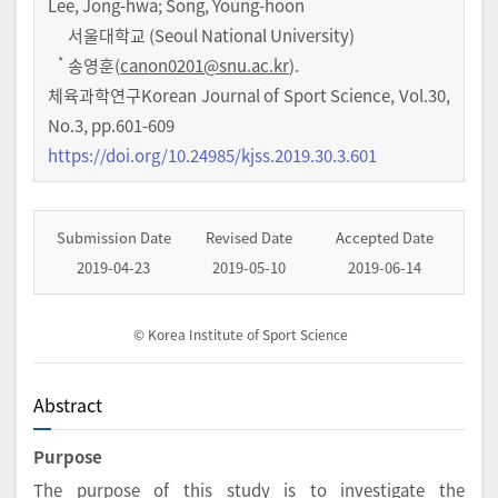
Lee, Jong-hwa; Song, Young-hoon
서울대학교 (Seoul National University)
*
송영훈(
canon0201@snu.ac.kr
).
체육과학연구Korean Journal of Sport Science
,
Vol.
30
,
No.
3
,
pp.
601-609
https://doi.org/10.24985/kjss.2019.30.3.601
Submission Date
Revised Date
Accepted Date
2019-04-23
2019-05-10
2019-06-14
© Korea Institute of Sport Science
Abstract
Purpose
The purpose of this study is to investigate the