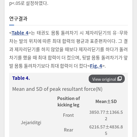
p<.05로 설정하였다.
연구결과
<
Table 4
>는 태권도 몸통 돌려차기 시 제자리딛기의 유·무와
차는 발의 위치에 따른 최대 합력의 평균과 표준편차이다. 그 결
과 제자리딛기를 하지 않았을 때보다 제자리딛기를 하다가 돌려
차기를 했을 때 최대 합력이 더 컸으며, 뒷발 몸통 돌려차기가 앞
발 몸통 돌려차기보다 최대 합력이 더 컸다<
Fig. 4
>.
Table 4.
View original
Mean and SD of peak resultant force(N)
Position of
Mean±SD
kicking leg
3850.77±1366.5
Front
2
Jejariditgi
6216.57±4836.8
Rear
5