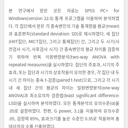
본 연구에서 얻은 모든 자료는 SPSS PC+ for
Windows(version 22.0) 통계 프로그램을 이용하여 분석하였
다. 각 집단에서 얻은 각 종속변인의 기술 통계량을 평균(mean)
과 표준편차(standard deviation: SD)로 제시하였다. 세 집단
(HIIT집단, MICT집단, 그리고 통제집단) 간, 그리고 두 시기(사
전검사 시기, 사후검사 시기) 간 종속변인의 평균 차이를 검증하
기 위하여 반복 이원변량분석(two-way ANOVA with
repeated measures)을 실시하였다. 집단의 주효과, 시기의 주
효과, 또는 집단과 시기의 상호작용이 유의한 경우, 각 집단 내 두
시기 간 차이는 종속 t-검증(paired t-test)으로, 그리고 각 시기
내 세 집단 간의 평균의 차이는 일원변량분석(one-way
ANOVA)과 최소유의차 검증법(least significant difference:
LSD)을 실시하여 분석하였다. 모든 통계분석의 유의수준(α)을
.05로 설정하였다. 한편, G power, 3.1을 이용하여 유의수준
.05, 검정력 85%, 효과크기를 높은 수준인 0.35로 적용하여 총
대상자의 수를 산출하였다.