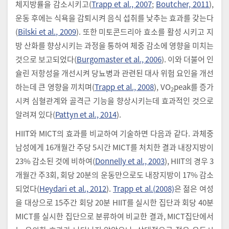
체지방률을 감소시키고(
Trapp et al., 2007
;
Boutcher, 2011
),
운동 후에는 식욕을 감퇴시켜 음식 섭취를 낮추는 효과를 갖는다
(
Bilski et al., 2009
). 또한 미토콘드리아 효소를 활성 시키고 지
방 산화를 향상시키는 과정을 통하여 체중 감소에 영향을 미치는
것으로 보고되었다(
Burgomaster et al., 2006
). 이와 더불어 인
슐린 저항성을 개선시켜 당뇨병과 관련된 대사 위험 요인을 개선
하는데 큰 영향을 끼치며(
Trapp et al., 2008
), VO
peak를 증가
2
시켜 심혈관계와 골격근 기능을 향상시키는데 효과적인 것으로
알려져 있다(
Pattyn et al., 2014
).
HIIT와 MICT의 효과를 비교하여 기술하면 다음과 같다. 과체중
남성에게 16개월간 주당 5시간 MICT를 처치한 결과 내장지방이
23% 감소된 것에 비하여(
Donnelly et al., 2003
), HIIT의 경우 3
개월간 주3회, 회당 20분의 운동만으로도 내장지방이 17% 감소
되었다(
Heydari et al., 2012
).
Trapp et al.(2008)
은 젊은 여성
을 대상으로 15주간 회당 20분 HIIT를 실시한 집단과 회당 40분
MICT를 실시한 집단으로 분류하여 비교한 결과, MICT집단에서