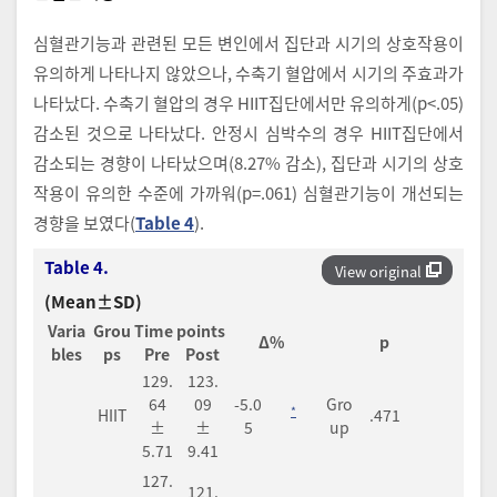
심혈관기능과 관련된 모든 변인에서 집단과 시기의 상호작용이
유의하게 나타나지 않았으나, 수축기 혈압에서 시기의 주효과가
나타났다. 수축기 혈압의 경우 HIIT집단에서만 유의하게(p<.05)
감소된 것으로 나타났다. 안정시 심박수의 경우 HIIT집단에서
감소되는 경향이 나타났으며(8.27% 감소), 집단과 시기의 상호
작용이 유의한 수준에 가까워(p=.061) 심혈관기능이 개선되는
경향을 보였다(
Table 4
).
Table 4.
View original
(Mean±SD)
Varia
Grou
Time points
Δ%
p
bles
ps
Pre
Post
129.
123.
64
09
-5.0
Gro
*
HIIT
.471
±
±
5
up
5.71
9.41
127.
121.