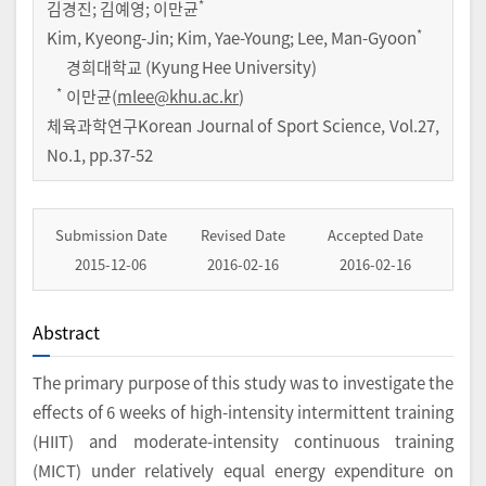
*
김경진
;
김예영
;
이만균
*
Kim, Kyeong-Jin; Kim, Yae-Young; Lee, Man-Gyoon
경희대학교 (Kyung Hee University)
*
이만균(
mlee@khu.ac.kr
)
체육과학연구Korean Journal of Sport Science
,
Vol.
27
,
No.
1
,
pp.
37-52
Submission Date
Revised Date
Accepted Date
2015-12-06
2016-02-16
2016-02-16
Abstract
The primary purpose of this study was to investigate the
effects of 6 weeks of high-intensity intermittent training
(HIIT) and moderate-intensity continuous training
(MICT) under relatively equal energy expenditure on