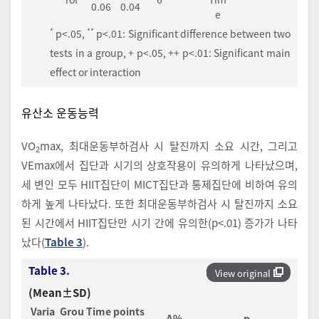
0.06
0.04
e
*
**
p<.05,
p<.01: Significant difference between two
tests in a group, + p<.05, ++ p<.01: Significant main
effect or interaction
유산소 운동능력
VO
max, 최대운동부하검사 시 탈진까지 소요 시간, 그리고
2
VEmax에서 집단과 시기의 상호작용이 유의하게 나타났으며,
세 변인 모두 HIIT집단이 MICT집단과 통제집단에 비하여 유의
하게 높게 나타났다. 또한 최대운동부하검사 시 탈진까지 소요
된 시간에서 HIIT집단만 시기 간에 유의한(p<.01) 증가가 나타
났다(
Table 3
).
Table 3.
View original
(Mean±SD)
Varia
Grou
Time points
Δ%
p