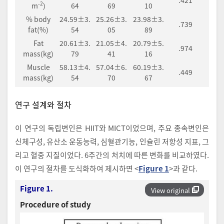
-2
m
)
64
69
10
% body
24.59±3.
25.26±3.
23.98±3.
.739
fat(%)
54
05
89
Fat
20.61±3.
21.05±4.
20.79±5.
.974
mass(kg)
79
41
16
Muscle
58.13±4.
57.04±6.
60.19±3.
.449
mass(kg)
54
70
67
연구 설계와 절차
이 연구의 독립변인은 HIIT와 MICT이었으며, 주요 종속변인은
신체구성, 유산소 운동능력, 심혈관기능, 인슐린 저항성 지표, 그
리고 혈중 지질이었다. 6주간의 처치에 따른 변화를 비교하였다.
이 연구의 절차를 도식화하여 제시하면 <
Figure 1
>과 같다.
Figure 1.
View original
Procedure of study