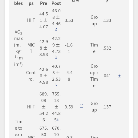
bles
ps
Pre
Post
46.0
44.5
8 ±
Gro
HIIT
1 ±
3.53
.133
4.46
up
4.07
a
VO
2
max
42.2
42.9
(ml·
MIC
9 ±
-1.6
Tim
8 ±
.532
-
kg
T
4.73
1
e
3.93
1
b
·m
-1
in
)
40.7
Gro
42.6
Cont
5 ±
-4.4
up x
6 ±
.041
+
rol
2.53
8
Tim
4.98
b
e
689.
755.
09
18
Gro
**
HIIT
±
±
9.59
.137
up
54.2
44.8
a
6
5
Tim
e to
675.
670.
exh
50
10
MIC
-0.8
Tim