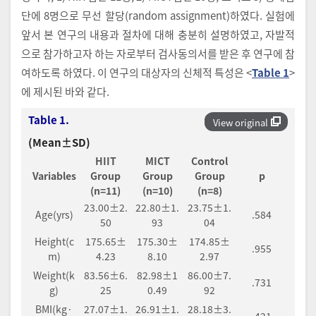
단에 8명으로 무선 할당(random assignment)하였다. 실험에
앞서 본 연구의 내용과 절차에 대해 충분히 설명하였고, 자발적
으로 참가하고자 하는 자로부터 검사동의서를 받은 후 연구에 참
여하도록 하였다. 이 연구의 대상자의 신체적 특성은 <
Table 1
>
에 제시된 바와 같다.
Table 1.
View original
(Mean±SD)
HIIT
MICT
Control
Variables
Group
Group
Group
p
(n=11)
(n=10)
(n=8)
23.00±2.
22.80±1.
23.75±1.
Age(yrs)
.584
50
93
04
Height(c
175.65±
175.30±
174.85±
.955
m)
4.23
8.10
2.97
Weight(k
83.56±6.
82.98±1
86.00±7.
.731
g)
25
0.49
92
BMI(kg·
27.07±1.
26.91±1.
28.18±3.
.421