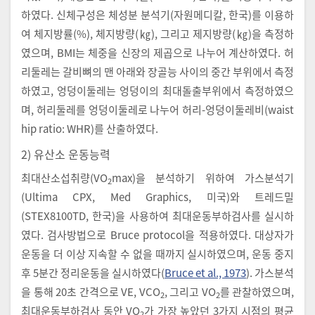
하였다. 신체구성은 체성분 분석기(자원메디칼, 한국)를 이용하
여 체지방률(%), 체지방량(㎏), 그리고 제지방량(㎏)을 측정하
였으며, BMI는 체중을 신장의 제곱으로 나누어 계산하였다. 허
리둘레는 갈비뼈의 맨 아래와 장골능 사이의 중간 부위에서 측정
하였고, 엉덩이둘레는 엉덩이의 최대돌출부위에서 측정하였으
며, 허리둘레를 엉덩이둘레로 나누어 허리-엉덩이둘레비(waist
hip ratio: WHR)를 산출하였다.
2) 유산소 운동능력
최대산소섭취량(VO
max)을 분석하기 위하여 가스분석기
2
(Ultima CPX, Med Graphics, 미국)와 트레드밀
(STEX8100TD, 한국)을 사용하여 최대운동부하검사를 실시하
였다. 검사방법으로 Bruce protocol을 적용하였다. 대상자가
운동을 더 이상 지속할 수 없을 때까지 실시하였으며, 운동 중지
후 5분간 정리운동을 실시하였다(
Bruce et al., 1973
). 가스분석
을 통해 20초 간격으로 VE, VCO
, 그리고 VO
를 관찰하였으며,
2
2
최대운동부하검사 동안 VO
가 가장 높았던 3가지 시점의 평균
2