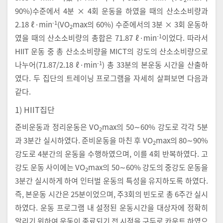
90%)수준에서 4분 × 4회 운동을 하였을 때의 산소소비량과
-1
2.18 ℓ·min
(VO
max의 60%) 수준에서의 3분 × 3회 운동하
2
-1
였을 때의 산소소비량의 총합은 71.87 ℓ·min
이었다. 따라서
HIIT 운동 중 총 산소소비량을 MICT의 강도의 산소소비량으로
-1
나누어(71.87/2.18 ℓ·min
) 총 33분의 본운동 시간을 산출하
였다. 두 집단의 트레이닝 프로그램을 자세히 살펴보면 다음과
같다.
1) HIIT집단
준비운동과 정리운동은 VO
max의 50∼60% 강도로 각각 5분
2
과 3분간 실시하였다. 준비운동을 마친 후 VO
max의 80∼90%
2
강도로 4분간의 운동을 수행하였으며, 이를 4회 반복하였다. 고
강도 운동 사이에는 VO
max의 50∼60% 강도의 중강도 운동을
2
3분간 실시하게 하여 인터벌 운동의 특성을 유지하도록 하였다.
즉, 본운동 시간은 25분이었으며, 주3회의 빈도로 총 6주간 실시
하였다. 운동 프로그램 내 설정된 운동시간을 대상자에 정확히
알리기 위하여 운동이 종료되기 전 시점을 구두로 카운트 하였으