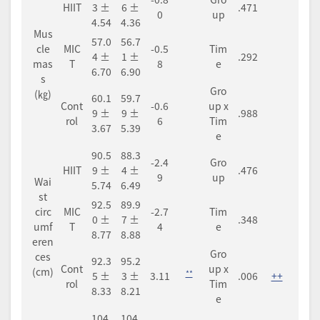
HIIT
3 ±
6 ±
.471
0
up
4.54
4.36
Mus
57.0
56.7
cle
MIC
-0.5
Tim
4 ±
1 ±
.292
mas
T
8
e
6.70
6.90
s
Gro
(㎏)
60.1
59.7
Cont
-0.6
up x
9 ±
9 ±
.988
rol
6
Tim
3.67
5.39
e
90.5
88.3
-2.4
Gro
HIIT
9 ±
4 ±
.476
9
up
Wai
5.74
6.49
st
92.5
89.9
circ
MIC
-2.7
Tim
0 ±
7 ±
.348
umf
T
4
e
8.77
8.88
eren
Gro
ces
92.3
95.2
Cont
up x
(cm)
**
5 ±
3 ±
3.11
.006
++
rol
Tim
8.33
8.21
e
104.
104.