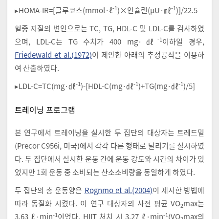
-1
-1
▸HOMA-IR=[글루코스(mmol·ℓ
)×인슐린(μU·㎖
)]/22.5
혈중 지질의 변인으로는 TC, TG, HDL-C 및 LDL-C를 검사하였
-1
으며, LDL-C는 TG 수치가 400 mg·㎗
이하일 경우,
Friedewald et al.(1972)
이 제안한 아래의 추정공식을 이용하
여 산출하였다.
-1
-1
-1
▸LDL-C=TC(mg·㎗
)-[HDL-C(mg·㎗
)+TG(mg·㎗
)/5]
트레이닝 프로그램
본 연구에서 트레이닝을 실시한 두 집단의 대상자는 트레드밀
(Precor C956i, 미국)에서 각각 다른 형태로 달리기를 실시하였
다. 두 집단에서 실시한 운동 간에 운동 강도와 시간의 차이가 있
었지만 1회 운동 중 소비되는 산소소비량을 동일하게 하였다.
두 집단의 총 운동양은
Rognmo et al.(2004)
이 제시한 방법에
따라 동질화 시켰다. 이 연구 대상자의 사전 평균 VO
max는
2
-1
-1
3.63 ℓ·min
이었다. HIIT 처치 시 3.27 ℓ·min
(VO
max의
2