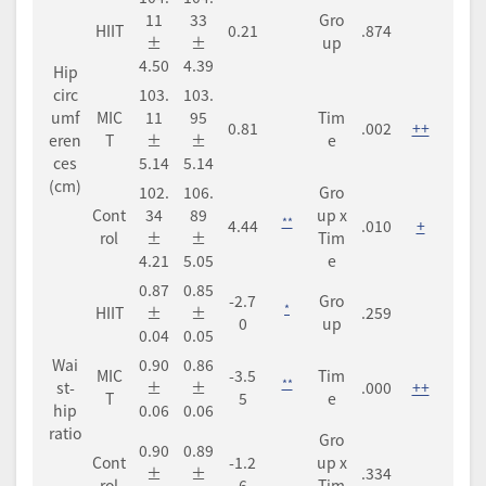
11
33
Gro
HIIT
0.21
.874
±
±
up
4.50
4.39
Hip
circ
103.
103.
umf
MIC
11
95
Tim
0.81
.002
++
eren
T
±
±
e
ces
5.14
5.14
(cm)
102.
106.
Gro
Cont
34
89
up x
**
4.44
.010
+
rol
±
±
Tim
4.21
5.05
e
0.87
0.85
-2.7
Gro
*
HIIT
±
±
.259
0
up
0.04
0.05
Wai
0.90
0.86
MIC
-3.5
Tim
**
st-
±
±
.000
++
T
5
e
hip
0.06
0.06
ratio
Gro
0.90
0.89
Cont
-1.2
up x
±
±
.334
rol
6
Tim