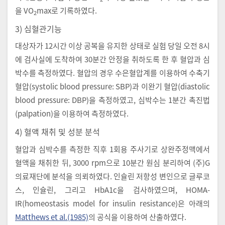
을 VO
max로 기록하였다.
2
3) 심혈관기능
대상자가 12시간 이상 공복을 유지한 상태로 실험 당일 오전 8시
에 검사실에 도착하여 30분간 안정을 취하도록 한 후 혈압과 심
박수를 측정하였다. 혈압의 경우 수은혈압계를 이용하여 수축기
혈압(systolic blood pressure: SBP)과 이완기 혈압(diastolic
blood pressure: DBP)을 측정하였고, 심박수는 1분간 촉진법
(palpation)을 이용하여 측정하였다.
4) 혈액 채취 및 성분 분석
혈압과 심박수를 측정한 직후 1회용 주사기로 상완주정맥에서
혈액을 채취한 뒤, 3000 rpm으로 10분간 원심 분리하여 (주)G
의료재단에 분석을 의뢰하였다. 인슐린 저항성 변인으로 글루코
스, 인슐린, 그리고 HbA1c을 검사하였으며, HOMA-
IR(homeostasis model for insulin resistance)은 아래의
Matthews et al.(1985)
의 공식을 이용하여 산출하였다.