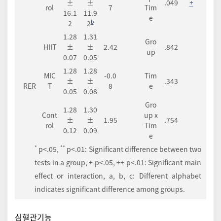
±
±
.049
+
rol
7
Tim
16.1
11.9
e
b
2
2
1.28
1.31
Gro
HIIT
±
±
2.42
.842
up
0.07
0.05
1.28
1.28
MIC
-0.0
Tim
±
±
.343
RER
T
8
e
0.05
0.08
Gro
1.28
1.30
Cont
up x
±
±
1.95
.754
rol
Tim
0.12
0.09
e
*
**
p<.05,
p<.01: Significant difference between two
tests in a group, + p<.05, ++ p<.01: Significant main
effect or interaction, a, b, c: Different alphabet
indicates significant difference among groups.
심혈관기능