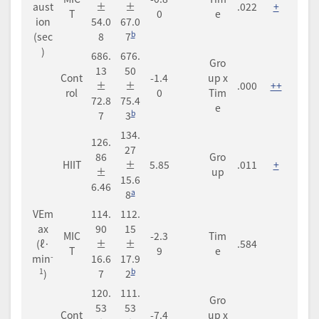
aust
±
±
.022
+
T
0
e
ion
54.0
67.0
b
(sec
8
7
)
686.
676.
Gro
13
50
Cont
-1.4
up x
±
±
.000
++
rol
0
Tim
72.8
75.4
e
b
7
3
134.
126.
27
86
Gro
HIIT
±
5.85
.011
+
±
up
15.6
6.46
a
8
VEm
114.
112.
ax
90
15
MIC
-2.3
Tim
(ℓ·
±
±
.584
T
9
e
-
min
16.6
17.9
1
b
)
7
2
120.
111.
Gro
53
53
Cont
-7.4
up x