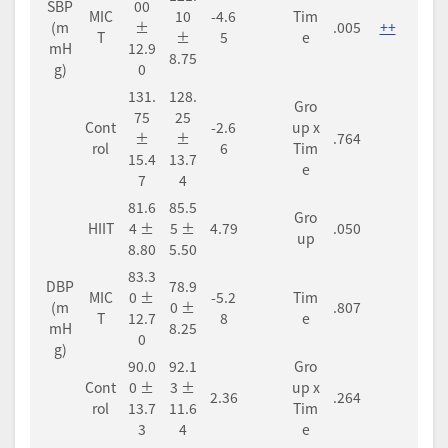
SBP
00
MIC
10
-4.6
Tim
(m
±
.005
++
T
±
5
e
mH
12.9
8.75
g)
0
131.
128.
Gro
75
25
Cont
-2.6
up x
±
±
.764
rol
6
Tim
15.4
13.7
e
7
4
81.6
85.5
Gro
HIIT
4 ±
5 ±
4.79
.050
up
8.80
5.50
83.3
DBP
78.9
MIC
0 ±
-5.2
Tim
(m
0 ±
.807
T
12.7
8
e
mH
8.25
0
g)
90.0
92.1
Gro
Cont
0 ±
3 ±
up x
2.36
.264
rol
13.7
11.6
Tim
3
4
e