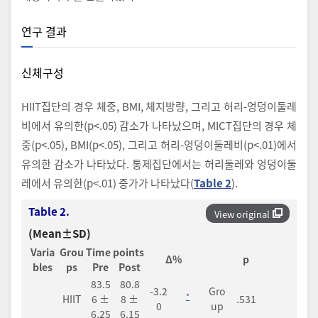
연구 결과
신체구성
HIIT집단의 경우 체중, BMI, 체지방량, 그리고 허리-엉덩이둘레
비에서 유의한(p<.05) 감소가 나타났으며, MICT집단의 경우 체
중(p<.05), BMI(p<.05), 그리고 허리-엉덩이둘레비(p<.01)에서
유의한 감소가 나타났다. 통제집단에서는 허리둘레와 엉덩이둘
레에서 유의한(p<.01) 증가가 나타났다(
Table 2
).
Table 2.
View original
(Mean±SD)
Varia
Grou
Time points
Δ%
p
bles
ps
Pre
Post
83.5
80.8
-3.2
Gro
*
HIIT
6 ±
8 ±
.531
0
up
6.25
6.15