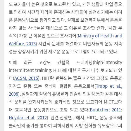
도 포기율이 높은 것으로 보고된 바 있고, 개인 생활과 학업 등으
로 인하여 시간적 제약이 존재하는 사람들이 실천하기에는 어려
운 운동방법으로 평가되고 있다. 실제로 보건복지부에서 운동을
하지 않는 사람들을 대상으로 그 이유를 조사한 결과, ‘시간 부
족’이 가장 큰 이유인 것으로 조사되어(
Ministry of Health and
Welfare, 2013
) 시간적 문제를 해결하고 비만자들의 운동 지속
성을 향상시키기 위한 새로운 운동 프로그램이 요구되고 있다.
이에 최근 고강도 간헐적 트레이닝(high-intensity
intermittent training: HIIT)에 대한 연구가 다수 보고되고 있
다(
ACSM, 2015
). HIIT란 반복되는 짧은 시간의 고강도 운동과
저강도 운동 또는 휴식이 결합된 운동으로서(
Trapp et al.,
2008
), 심혈관계 질병의 유병률과 인슐린 민감성 등과 같은 대사
적 문제를 완화시키는데 효과적인 것으로 보고되어 MICT보다
더 효율적인 운동방법으로 조명 받고 있다(
Boutcher, 2011
;
Heydari et al., 2012
). 관련 선행연구에서, HIIT는 운동 중 카테
콜라민의 증가를 통하여 피하지방의 지방 산화를 유도함으로써