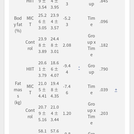
HIIT
9 ±
4 ±
.845
3
up
3.54
3.95
25.2
23.9
Bod
MIC
-5.2
Tim
6 ±
4 ±
.096
y fat
T
3
e
3.05
3.57
(%)
Gro
23.9
24.4
Cont
up x
8 ±
8 ±
2.08
.182
rol
Tim
3.89
3.01
e
20.6
18.6
-9.4
Gro
*
HIIT
1 ±
6 ±
.790
4
up
3.79
4.07
Fat
21.0
19.4
MIC
-7.4
Tim
mas
5 ±
8 ±
.039
+
T
6
e
s
4.41
4.35
(㎏)
Gro
20.7
21.0
Cont
up x
9 ±
4 ±
1.20
.203
rol
Tim
5.16
3.44
e
58.1
57.6
-0.8
Gro