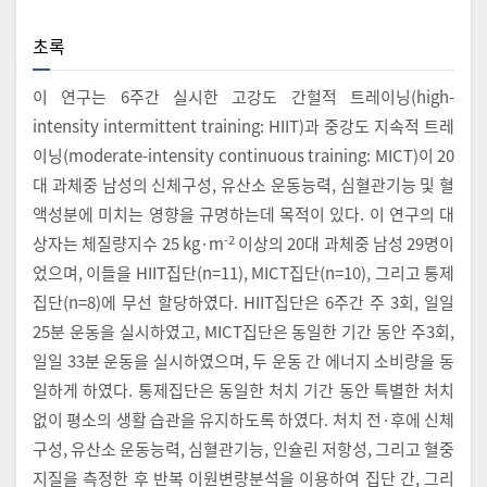
초록
이 연구는 6주간 실시한 고강도 간헐적 트레이닝(high-
intensity intermittent training: HIIT)과 중강도 지속적 트레
이닝(moderate-intensity continuous training: MICT)이 20
대 과체중 남성의 신체구성, 유산소 운동능력, 심혈관기능 및 혈
액성분에 미치는 영향을 규명하는데 목적이 있다. 이 연구의 대
-2
상자는 체질량지수 25 kg·m
이상의 20대 과체중 남성 29명이
었으며, 이들을 HIIT집단(n=11), MICT집단(n=10), 그리고 통제
집단(n=8)에 무선 할당하였다. HIIT집단은 6주간 주 3회, 일일
25분 운동을 실시하였고, MICT집단은 동일한 기간 동안 주3회,
일일 33분 운동을 실시하였으며, 두 운동 간 에너지 소비량을 동
일하게 하였다. 통제집단은 동일한 처치 기간 동안 특별한 처치
없이 평소의 생활 습관을 유지하도록 하였다. 처치 전·후에 신체
구성, 유산소 운동능력, 심혈관기능, 인슐린 저항성, 그리고 혈중
지질을 측정한 후 반복 이원변량분석을 이용하여 집단 간, 그리