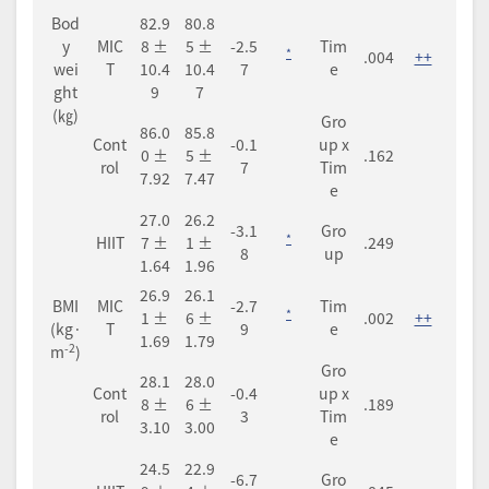
Bod
82.9
80.8
y
MIC
8 ±
5 ±
-2.5
Tim
*
.004
++
wei
T
10.4
10.4
7
e
ght
9
7
(㎏)
Gro
86.0
85.8
Cont
-0.1
up x
0 ±
5 ±
.162
rol
7
Tim
7.92
7.47
e
27.0
26.2
-3.1
Gro
*
HIIT
7 ±
1 ±
.249
8
up
1.64
1.96
26.9
26.1
BMI
MIC
-2.7
Tim
*
1 ±
6 ±
.002
++
(kg·
T
9
e
1.69
1.79
-2
m
)
Gro
28.1
28.0
Cont
-0.4
up x
8 ±
6 ±
.189
rol
3
Tim
3.10
3.00
e
24.5
22.9
-6.7
Gro