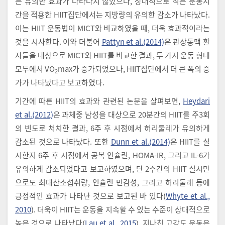
는 유의한 효과가 나타나지 않았으나, 상대적으로 적은 운동시
간을 적용한 HIIT집단에서는 지방량의 유의한 감소가 나타났다.
이는 HIIT 운동법이 MICT와 비교하였을 때, 더욱 효과적이라는
것을 시사한다. 이와 더불어
Pattyn et al.(2014)
은 관상동맥 환
자들을 대상으로 MICT와 HIIT를 비교한 결과, 두 가지 운동 형태
모두에서 VO
max가 증가되었으나, HIIT집단에서 더 큰 폭의 증
2
가가 나타났다고 보고하였다.
기간에 따른 HIIT의 효과와 관련된 논문을 살펴보면,
Heydari
et al.(2012)
은 과체중 남성을 대상으로 20분간의 HIIT를 주3회
의 빈도로 처치한 결과, 6주 후 시점에서 허리둘레가 유의하게
감소된 것으로 나타났다. 또한
Dunn et al.(2014)
은 HIIT를 실
시한지 6주 후 시점에서 공복 인슐린, HOMA-IR, 그리고 IL-6가
유의하게 감소되었다고 보고하였으며, 단 2주간의 HIIT 실시만
으로도 최대산소섭취량, 인슐린 민감성, 그리고 허리둘레 등에
긍정적인 효과가 나타난 것으로 보고된 바 있다(
Whyte et al.,
2010
). 더욱이 HIIT는 운동을 지속할 수 있는 수준이 상대적으로
높은 것으로 나타났다(
Lau et al., 2015
). 지나친 고강도 운동은