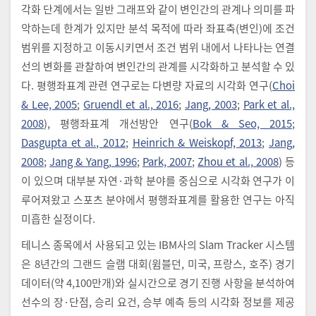
각화 단계에서는 일반 그래프와 같이 변인간의 관계나 의미를 파
악하는데 한계가 있지만 분석 목적에 따라 좌표축(변인)에 조건
범위를 지정하고 이동시키면서 조건 범위 내에서 나타나는 연결
선의 변화를 관찰하여 변인간의 관계를 시각화하고 분석할 수 있
다. 평행좌표계 관련 연구로는 다변량 자료의 시각화 연구(
Choi
& Lee, 2005
;
Gruendl et al., 2016
;
Jang, 2003
;
Park et al.,
2008
), 평행좌표계 개선방안 연구(
Bok & Seo, 2015
;
Dasgupta et al., 2012
;
Heinrich & Weiskopf, 2013
;
Jang,
2008
;
Jang & Yang, 1996
;
Park, 2007
;
Zhou et al., 2008
) 등
이 있으며 대부분 자연·과학 분야를 중심으로 시각화 연구가 이
루어져왔고 스포츠 분야에서 평행좌표계를 활용한 연구는 아직
미흡한 실정이다.
테니스 종목에서 사용되고 있는 IBM사의 Slam Tracker 시스템
은 8년간의 그랜드 슬램 대회(윔블던, 미국, 프랑스, 호주) 경기
데이터(약 4,100만개)와 실시간으로 경기 진행 사항을 분석하여
선수의 장·단점, 승리 요건, 승부 예측 등의 시각화 정보를 제공