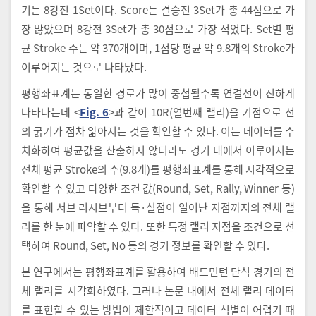
기는 8강전 1Set이다. Score는 결승전 3Set가 총 44점으로 가
장 많았으며 8강전 3Set가 총 30점으로 가장 적었다. Set별 평
균 Stroke 수는 약 370개이며, 1점당 평균 약 9.8개의 Stroke가
이루어지는 것으로 나타났다.
평행좌표계는 동일한 경로가 많이 중첩될수록 연결선이 진하게
나타나는데 <
Fig. 6
>과 같이 10R(열번째 랠리)을 기점으로 선
의 굵기가 점차 얇아지는 것을 확인할 수 있다. 이는 데이터를 수
치화하여 평균값을 산출하지 않더라도 경기 내에서 이루어지는
전체 평균 Stroke의 수(9.8개)를 평행좌표계를 통해 시각적으로
확인할 수 있고 다양한 조건 값(Round, Set, Rally, Winner 등)
을 통해 서브 리시브부터 득·실점이 일어난 지점까지의 전체 랠
리를 한 눈에 파악할 수 있다. 또한 특정 랠리 지점을 조건으로 선
택하여 Round, Set, No 등의 경기 정보를 확인할 수 있다.
본 연구에서는 평행좌표계를 활용하여 배드민턴 단식 경기의 전
체 랠리를 시각화하였다. 그러나 논문 내에서 전체 랠리 데이터
를 표현할 수 있는 방법이 제한적이고 데이터 식별이 어렵기 때