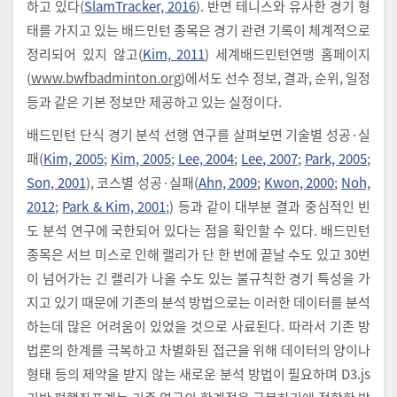
하고 있다(
SlamTracker, 2016
). 반면 테니스와 유사한 경기 형
태를 가지고 있는 배드민턴 종목은 경기 관련 기록이 체계적으로
정리되어 있지 않고(
Kim, 2011
) 세계배드민턴연맹 홈페이지
(
www.bwfbadminton.org
)에서도 선수 정보, 결과, 순위, 일정
등과 같은 기본 정보만 제공하고 있는 실정이다.
배드민턴 단식 경기 분석 선행 연구를 살펴보면 기술별 성공·실
패(
Kim, 2005
;
Kim, 2005
;
Lee, 2004
;
Lee, 2007
;
Park, 2005
;
Son, 2001
), 코스별 성공·실패(
Ahn, 2009
;
Kwon, 2000
;
Noh,
2012
;
Park & Kim, 2001
;) 등과 같이 대부분 결과 중심적인 빈
도 분석 연구에 국한되어 있다는 점을 확인할 수 있다. 배드민턴
종목은 서브 미스로 인해 랠리가 단 한 번에 끝날 수도 있고 30번
이 넘어가는 긴 랠리가 나올 수도 있는 불규칙한 경기 특성을 가
지고 있기 때문에 기존의 분석 방법으로는 이러한 데이터를 분석
하는데 많은 어려움이 있었을 것으로 사료된다. 따라서 기존 방
법론의 한계를 극복하고 차별화된 접근을 위해 데이터의 양이나
형태 등의 제약을 받지 않는 새로운 분석 방법이 필요하며 D3.js