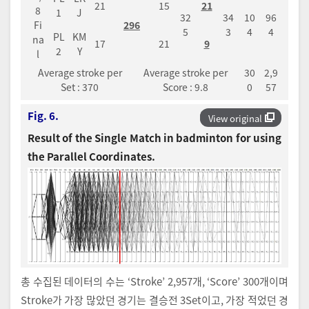
21
15
21
8
1
J
32
34
10
96
Fi
296
5
3
4
4
PL
KM
na
17
21
9
2
Y
l
Average stroke per
Average stroke per
30
2,9
Set : 370
Score : 9.8
0
57
Fig. 6.
View original
Result of the Single Match in badminton for using
the Parallel Coordinates.
총 수집된 데이터의 수는 ‘Stroke’ 2,957개, ‘Score’ 300개이며
Stroke가 가장 많았던 경기는 결승전 3Set이고, 가장 적었던 경