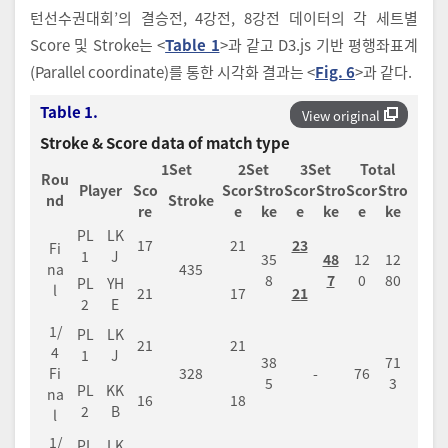
턴선수권대회’의 결승전, 4강전, 8강전 데이터의 각 세트별
Score 및 Stroke는 <
Table 1
>과 같고 D3.js 기반 평행좌표계
(Parallel coordinate)를 통한 시각화 결과는 <
Fig. 6
>과 같다.
Table 1.
View original
Stroke & Score data of match type
1Set
2Set
3Set
Total
Rou
Player
Sco
Scor
Stro
Scor
Stro
Scor
Stro
nd
Stroke
re
e
ke
e
ke
e
ke
PL
LK
17
21
23
Fi
1
J
35
48
12
12
na
435
8
7
0
80
PL
YH
l
21
17
21
2
E
1/
PL
LK
21
21
4
1
J
38
71
Fi
328
-
76
5
3
PL
KK
na
16
18
2
B
l
1/
PL
LK