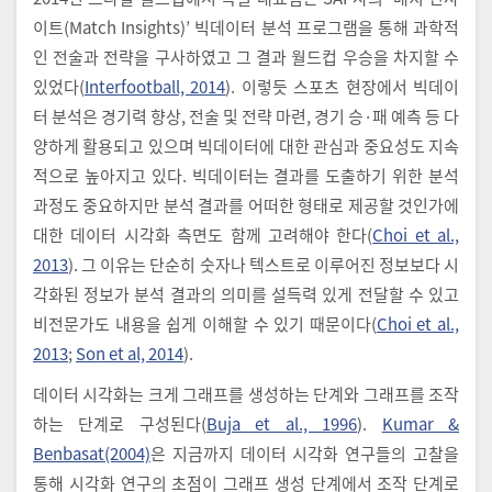
이트(Match Insights)’ 빅데이터 분석 프로그램을 통해 과학적
인 전술과 전략을 구사하였고 그 결과 월드컵 우승을 차지할 수
있었다(
Interfootball, 2014
). 이렇듯 스포츠 현장에서 빅데이
터 분석은 경기력 향상, 전술 및 전략 마련, 경기 승·패 예측 등 다
양하게 활용되고 있으며 빅데이터에 대한 관심과 중요성도 지속
적으로 높아지고 있다. 빅데이터는 결과를 도출하기 위한 분석
과정도 중요하지만 분석 결과를 어떠한 형태로 제공할 것인가에
대한 데이터 시각화 측면도 함께 고려해야 한다(
Choi et al.,
2013
). 그 이유는 단순히 숫자나 텍스트로 이루어진 정보보다 시
각화된 정보가 분석 결과의 의미를 설득력 있게 전달할 수 있고
비전문가도 내용을 쉽게 이해할 수 있기 때문이다(
Choi et al.,
2013
;
Son et al, 2014
).
데이터 시각화는 크게 그래프를 생성하는 단계와 그래프를 조작
하는 단계로 구성된다(
Buja et al., 1996
).
Kumar &
Benbasat(2004)
은 지금까지 데이터 시각화 연구들의 고찰을
통해 시각화 연구의 초점이 그래프 생성 단계에서 조작 단계로