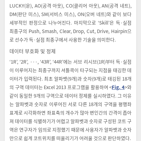
LUCKY(운), AO(공격 아웃), CO(클리어 아웃), AN(공격 네트),
DM(판단 미스), SM(서비스 미스), ON(오버 네트)와 같이 보다
세부적인 판정으로 나누어진다. 마지막으로 ‘Skill’은 득·실점
최종구의 Push, Smash, Clear, Drop, Cut, Drive, Hairpin으
로 선수가 득·실점 최종구에서 사용한 기술을 의미한다.
데이터 부호화 및 정제
‘1R’, ‘2R’, ···, ‘43R’, ‘44R’에는 서브 리시브(1R)부터 득·실점
이 이루어지는 최종구까지 셔틀콕이 타구되는 지점을 태깅한 데
이터가 입력된다. 최초 알파벳(9개)과 숫자(9개)로 태깅된 18개
의 구역 데이터는 Excel 2013 프로그램을 활용하여 <
Fig. 4
>와
같이 동일한 9개의 구역으로 데이터 정제를 실시하였다. 그 이유
는 알파벳과 숫자로 이루어진 서로 다른 18개의 구역을 평행좌
표계로 시각화하면 좌표축의 개수가 많아 변인간의 간격이 좁아
져 데이터를 식별하기가 어렵고 알파벳과 숫자로 구성된 코트 구
역은 연구자가 임의로 지정했기 때문에 사용자가 알파벳과 숫자
만으로 쉽게 코트위치를 떠올리기가 어려울 것으로 판단하였다.