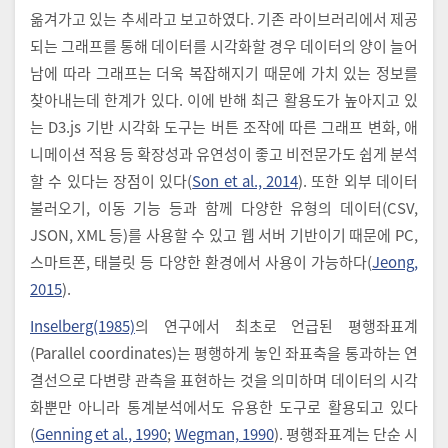
옮겨가고 있는 추세라고 보고하였다. 기존 라이브러리에서 제공
되는 그래프를 통해 데이터를 시각화할 경우 데이터의 양이 늘어
남에 따라 그래프는 더욱 복잡해지기 때문에 가치 있는 정보를
찾아내는데 한계가 있다. 이에 반해 최근 활용도가 높아지고 있
는 D3.js 기반 시각화 도구는 버튼 조작에 따른 그래프 변화, 애
니메이션 적용 등 확장성과 유연성이 좋고 비전문가도 쉽게 분석
할 수 있다는 장점이 있다(
Son et al., 2014
). 또한 외부 데이터
불러오기, 이동 기능 등과 함께 다양한 유형의 데이터(CSV,
JSON, XML 등)를 사용할 수 있고 웹 서버 기반이기 때문에 PC,
스마트폰, 태블릿 등 다양한 환경에서 사용이 가능하다(
Jeong,
2015
).
Inselberg(1985)
의 연구에서 최초로 언급된 평행좌표계
(Parallel coordinates)는 평행하게 놓인 좌표축을 통과하는 연
결선으로 다변량 관측을 표현하는 것을 의미하며 데이터의 시각
화뿐만 아니라 통계분석에서도 유용한 도구로 활용되고 있다
(
Genning et al., 1990
;
Wegman, 1990
). 평행좌표계는 단순 시