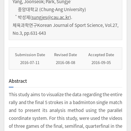
*
Yang, Joonseok; Park, Sungje
중앙대학교 (Chung-Ang University)
*
박성제(
sungjes@cau.ac.kr
).
체육과학연구Korean Journal of Sport Science
,
Vol.
27
,
No.
3
,
pp.
631-643
Submission Date
Revised Date
Accepted Date
2016-07-11
2016-08-08
2016-09-05
Abstract
This study aims to visualize the data regarding the entire
rally and the final 5 strokes in a badminton single match
and to present its analysis method using the parallel
coordinate system. For this study, were used the videos
of three games of the final, semifinal, quarterfinal in the