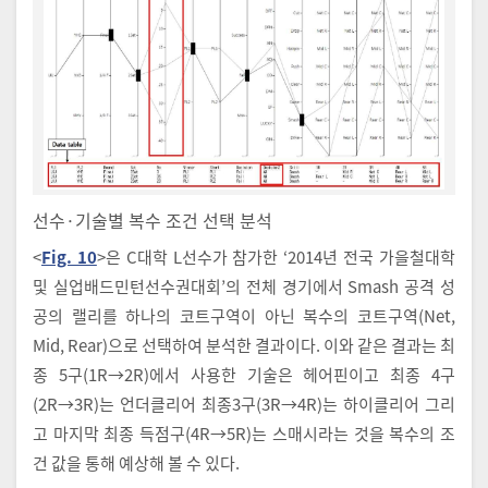
선수·기술별 복수 조건 선택 분석
<
Fig. 10
>은 C대학 L선수가 참가한 ‘2014년 전국 가을철대학
및 실업배드민턴선수권대회’의 전체 경기에서 Smash 공격 성
공의 랠리를 하나의 코트구역이 아닌 복수의 코트구역(Net,
Mid, Rear)으로 선택하여 분석한 결과이다. 이와 같은 결과는 최
종 5구(1R→2R)에서 사용한 기술은 헤어핀이고 최종 4구
(2R→3R)는 언더클리어 최종3구(3R→4R)는 하이클리어 그리
고 마지막 최종 득점구(4R→5R)는 스매시라는 것을 복수의 조
건 값을 통해 예상해 볼 수 있다.