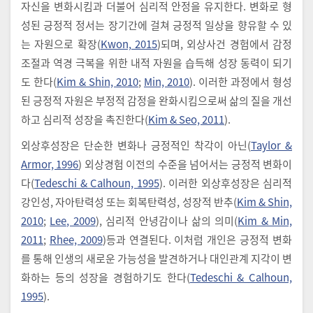
자신을 변화시킴과 더불어 심리적 안정을 유지한다. 변화로 형
성된 긍정적 정서는 장기간에 걸쳐 긍정적 일상을 향유할 수 있
는 자원으로 확장(
Kwon, 2015
)되며, 외상사건 경험에서 감정
조절과 역경 극복을 위한 내적 자원을 습득해 성장 동력이 되기
도 한다(
Kim & Shin, 2010
;
Min, 2010
). 이러한 과정에서 형성
된 긍정적 자원은 부정적 감정을 완화시킴으로써 삶의 질을 개선
하고 심리적 성장을 촉진한다(
Kim & Seo, 2011
).
외상후성장은 단순한 변화나 긍정적인 착각이 아닌(
Taylor &
Armor, 1996
) 외상경험 이전의 수준을 넘어서는 긍정적 변화이
다(
Tedeschi & Calhoun, 1995
). 이러한 외상후성장은 심리적
강인성, 자아탄력성 또는 회복탄력성, 성장적 반추(
Kim & Shin,
2010
;
Lee, 2009
), 심리적 안녕감이나 삶의 의미(
Kim & Min,
2011
;
Rhee, 2009
)등과 연결된다. 이처럼 개인은 긍정적 변화
를 통해 인생의 새로운 가능성을 발견하거나 대인관계 지각이 변
화하는 등의 성장을 경험하기도 한다(
Tedeschi & Calhoun,
1995
).