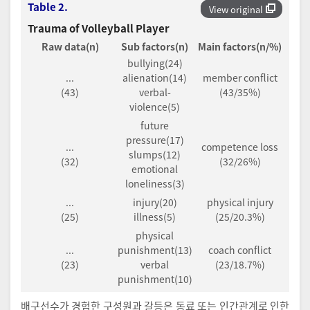
Table 2.
View original
Trauma of Volleyball Player
Raw data(n)
Sub factors(n)
Main factors(n/%)
bullying(24)
...
alienation(14)
member conflict
(43)
verbal-
(43/35%)
violence(5)
future
pressure(17)
...
competence loss
slumps(12)
(32)
(32/26%)
emotional
loneliness(3)
...
injury(20)
physical injury
(25)
illness(5)
(25/20.3%)
physical
...
punishment(13)
coach conflict
(23)
verbal
(23/18.7%)
punishment(10)
배구선수가 경험한 구성원과 갈등은 동료 또는 인간관계로 인한