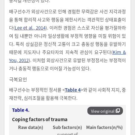
중시킬 개연성이 있다.
배구선수가 외상사건으로 인해 경험한 무력감은 사건 지각과정
을 통해 합리적 사고와 행동을 제한시키는 객관적인 상태표출이
다(
Lee et al., 2014
). 이러한 경험은 스스로 자신을 평가절하하
여 팀 내뿐만 아니라 일상생활에 부정적 영향을 미칠 위험이 있
다. 특히 상실감은 정신적 고통이 크고 충동성 행동을 유발하기
때문에 지도자나 주요타자의 지속적 관심이 요구된다(
Kim &
You, 2012
). 이처럼 외상사건으로 유발된 부정정서는 부정적이
거나 충동적 행동으로 이어질 가능성이 있다.
극복요인
배구선수는 부정적인 정서를 <
Table 4
>와 같이 사회적 지지, 중
재전략, 심리조절을 활용해 극복한다.
Table 4.
View original
Coping factors of trauma
Raw data(n)
Sub factors(n)
Main factors(n/%)
support of