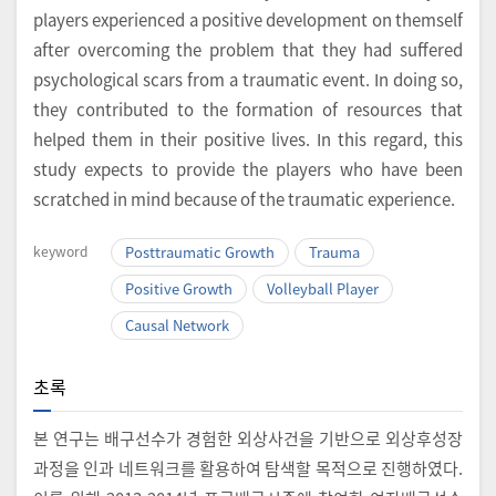
players experienced a positive development on themself
after overcoming the problem that they had suffered
psychological scars from a traumatic event. In doing so,
they contributed to the formation of resources that
helped them in their positive lives. In this regard, this
study expects to provide the players who have been
scratched in mind because of the traumatic experience.
keyword
Posttraumatic Growth
Trauma
Positive Growth
Volleyball Player
Causal Network
초록
본 연구는 배구선수가 경험한 외상사건을 기반으로 외상후성장
과정을 인과 네트워크를 활용하여 탐색할 목적으로 진행하였다.