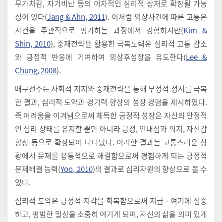
무가치감, 자기비난 등의 이차적인 심리적 상처로 확장될 가능
성이 있다(
Jang & Ahn, 2011
). 이처럼 외상사건에 따른 고통은
사건을 주관적으로 평가하는 과정에서 경험하지만(
Kim &
Shin, 2010
), 중재전략을 활용한 극복노력은 심리적 고통 감소
와 긍정적 반응에 기여하여 외상후성장을 유도한다(
Lee &
Chung, 2008
).
배구선수는 사회적 지지와 중재전략을 통해 부정적 정서를 극복
한 결과, 심리적 도약과 경기력 향상의 성장 경험을 제시하였다.
즉 어려움을 이겨냄으로써 체득한 긍정적 성장은 자신의 안정적
인 심리 상태를 유지할 뿐만 아니라 긍정, 인내심과 의지, 자신감
향상 등으로 확장되어 나타났다. 이러한 결과는 고통스러운 상
황에서 문제를 융통적으로 해결함으로써 경험하게 되는 긍정적
문제해결 능력(
Yoo, 2010
)의 결과로 심리자원의 향상으로 볼 수
있다.
심리적 도약은 긍정적 지각을 회복함으로써 지금ㆍ여기에 집중
하고, 평범한 일상을 소중히 여기게 되며, 자신의 삶을 의미 있게