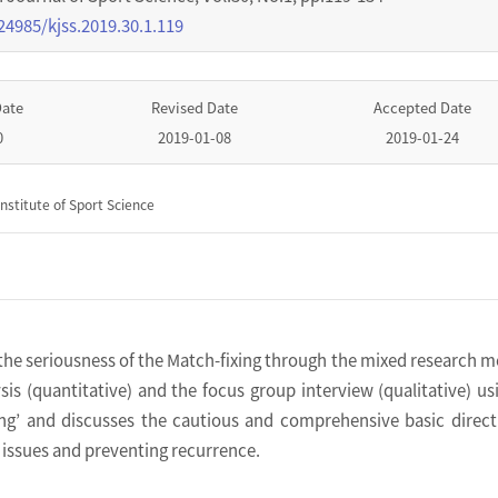
24985/kjss.2019.30.1.119
Date
Revised Date
Accepted Date
0
2019-01-08
2019-01-24
nstitute of Sport Science
the seriousness of the Match-fixing through the mixed research 
ysis (quantitative) and the focus group interview (qualitative) us
ing’ and discusses the cautious and comprehensive basic direct
 issues and preventing recurrence.