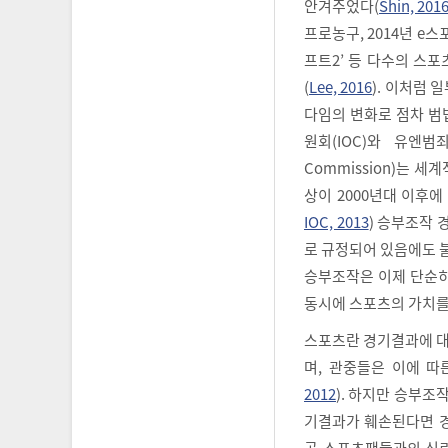
안겨주었다(
Shin, 201
프로농구, 2014년 e스
프트2’ 등 다수의 스
(
Lee, 2016
). 이처럼
다임의 변화로 점차 범
원회(IOC)와 유엔범죄사
Commission)는 
상이 2000년대 이후
IOC, 2013
) 승부조작 
로 규정되어 있음에도 
승부조작은 이제 단순히
동시에 스포츠의 가치를
스포츠란 경기결과에 대
며, 관중들은 이에 따
2012
). 하지만 승부
기결과가 훼손된다면 경
곧 스포츠팬들과의 신