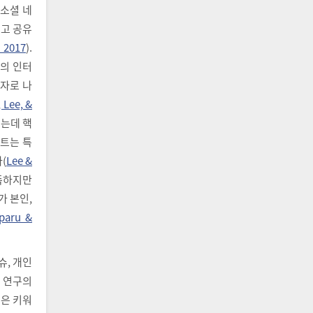
 소셜 네
고 공유
, 2017
).
구의 인터
용자로 나
 Lee, &
키는데 핵
스트는 특
(
Lee &
부족하지만
가 본인,
uparu &
슈, 개인
본 연구의
석은 키워