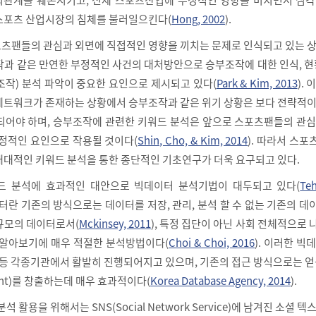
스포츠 산업시장의 침체를 불러일으킨다(
Hong, 2002
).
츠팬들의 관심과 외면에 직접적인 영향을 끼치는 문제로 인식되고 있는 상
작과 같은 만연한 부정적인 사건의 대처방안으로 승부조작에 대한 인식, 현
조작) 분석 파악이 중요한 요인으로 제시되고 있다(
Park & Kim, 2013
).
네트워크가 존재하는 상황에서 승부조작과 같은 위기 상황은 보다 전략적이
되어야 하며, 승부조작에 관련한 키워드 분석은 앞으로 스포츠팬들의 관심
결정적인 요인으로 작용될 것이다(
Shin, Cho, & Kim, 2014
). 따라서 스
대대적인 키워드 분석을 통한 종단적인 기초연구가 더욱 요구되고 있다.
드 분석에 효과적인 대안으로 빅데이터 분석기법이 대두되고 있다(
Te
이터란 기존의 방식으로는 데이터를 저장, 관리, 분석 할 수 없는 기존의 
규모의 데이터로서(
Mckinsey, 2011
), 특정 집단이 아닌 사회 전체적으로
 알아보기에 매우 적절한 분석방법이다(
Choi & Choi, 2016
). 이러한 빅
 등 각종기관에서 활발히 진행되어지고 있으며, 기존의 접근 방식으로는 얻
ght)를 창출하는데 매우 효과적이다(
Korea Database Agency, 2014
).
 활용을 위해서는 SNS(Social Network Service)에 남겨진 소셜 텍