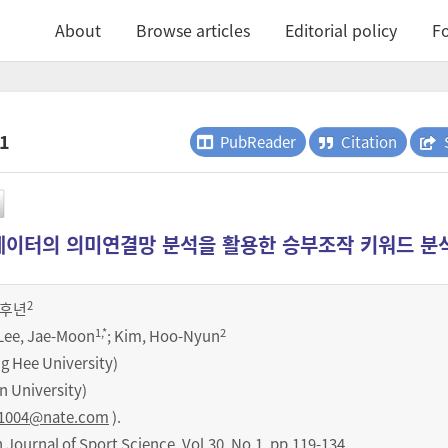
About
Browse articles
Editorial policy
Fo
.1
PubReader
Citation
이터의 의미연결망 분석을 활용한 승부조작 키워드 분
2
후년
1
,*
2
 Lee, Jae-Moon
; Kim, Hoo-Nyun
Hee University)
University)
1004@nate.com
).
urnal of Sport Science
,
Vol.
30
,
No.
1
,
pp.
119-134