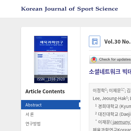
Vol.30 No
소셜네트워크 빅데
ISSN : 1598-2920
1
1
,*
이정학
;
이제문
;
김
Article Contents
1
Lee, Jeoung-Hak
;
Abstract
1
경희대학교 (Kyung 
2
대진대학교 (Daejin 
서 론
*
이재문(
jaemuny
연구방법
체육과학연구Korean Jo