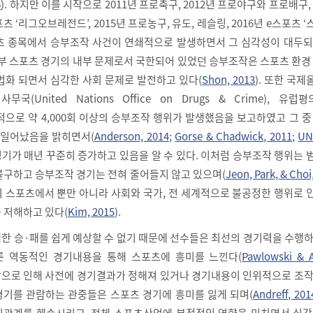
6
). 하지만 이를 시작으로 2011년 프로축구, 2012년 프로야구와 프로배구, 
포츠 ‘리그오브레전드’, 2015년 프로농구, 유도, 레슬링, 2016년 e스포츠 
포츠 종목에서 승부조작 사건이 연쇄적으로 발생하면서 그 심각성이 대두되
 일부 스포츠 경기의 내부 문제로서 국한되어 있었던 승부조작은 스포츠 환경
법화 되면서 심각한 사회 문제로 발전하고 있다(
Shon, 2013
). 또한 국
무국(United Nations Office on Drugs & Crime), 유럽평
세계적으로 약 4,000회 이상의 승부조작 행위가 발생했음을 보고하였고 그 중
에 일어났음을 밝히면서(
Anderson, 2014
;
Gorse & Chadwick, 2011
;
UN
경기가 매년 꾸준히 증가하고 있음을 알 수 있다. 이처럼 승부조작 행위는
불구하고 승부조작 경기는 전혀 줄어들지 않고 있으며(
Jeon, Park, & Choi
 스포츠에서 뿐만 아니라 사회와 국가, 전 세계적으로 불공정한 행위로 
 저해하고 있다(
Kim, 2015
).
한 승·패를 쉽게 예상할 수 없기 때문에 선수들은 최선의 경기력을 수행
른 역동적인 경기내용을 통해 스포츠에 흥미를 느낀다(
Pawlowski & A
조작으로 인해 사전에 경기결과가 정해져 있거나 경기내용이 인위적으로 조
기를 관람하는 관중들은 스포츠 경기에 흥미를 잃게 되며(
Andreff, 201
뢰관계를 훼손시키고, 전체 스포츠산업에 부정적인 영향을 미치면서 심각