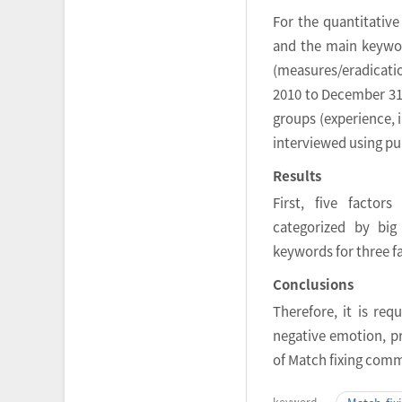
For the quantitativ
and the main keyword
(measures/eradicati
2010 to December 31,
groups (experience, 
interviewed using pu
Results
First, five factor
categorized by big
keywords for three f
Conclusions
Therefore, it is re
negative emotion, p
of Match fixing comm
keyword