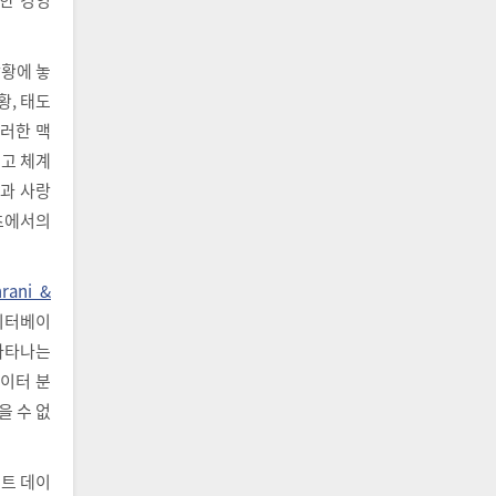
황에 놓
황, 태도
 이러한 맥
고 체계
과 사랑
포츠에서의
hrani &
데이터베이
 나타나는
데이터 분
을 수 없
스트 데이