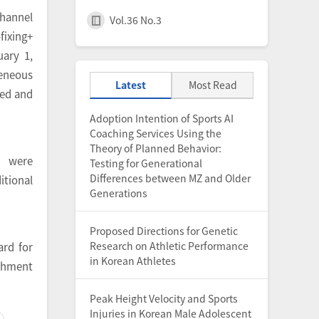
channel
Vol.36 No.3
fixing+
uary 1,
geneous
Latest
Most Read
ted and
Adoption Intention of Sports AI
Coaching Services Using the
Theory of Planned Behavior:
) were
Testing for Generational
Differences between MZ and Older
tional
Generations
Proposed Directions for Genetic
Research on Athletic Performance
ard for
in Korean Athletes
ishment
Peak Height Velocity and Sports
Injuries in Korean Male Adolescent