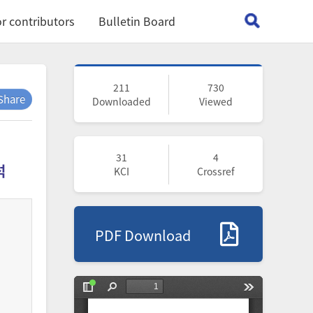
r contributors
Bulletin Board
211
730
Share
Downloaded
Viewed
31
4
석
KCI
Crossref
PDF Download