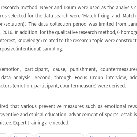
e research method, Naver and Daum were used as the analysis 
s selected for the data search were ‘Match-fixing’ and ‘Match-
on/solution)’. The data collection period was limited from Jan
 2016. In addition, for the qualitative research method, 6 homo
interest, knowledge) related to the research topic were construc
rposive(intentional) sampling.
s (emotion, participant, cause, punishment, countermeasure
 data analysis. Second, through Focus Croup interview, addi
actors (emotion, participant, countermeasure) were derived.
quired that various preventive measures such as emotional rew
reventive and ethical education, advancement of sports, establ
ittee, Expert training are needed.