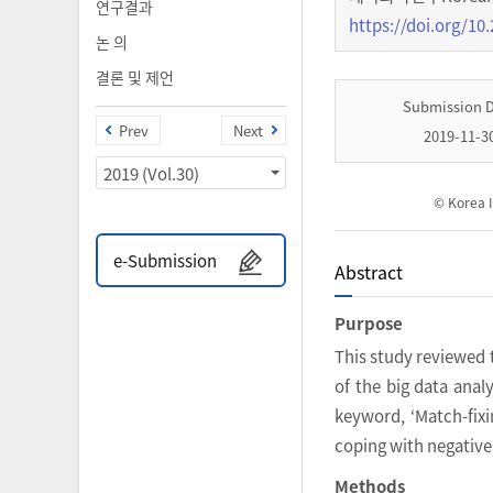
연구결과
https://doi.org/10.
논 의
결론 및 제언
Submission 
Prev
Next
2019-11-3
2019 (Vol.30)
© Korea I
e-Submission
Abstract
Purpose
This study reviewed 
of the big data anal
keyword, ‘Match-fix
coping with negative
Methods