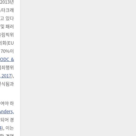
2013년
‘스타크래
고 있다
 및 패러
제올림픽위
의회(EU
 70%이
ODC &
 범죄행위
, 2017
),
인식됨과
하여야 하
nders,
작되어 경
4
), 이는
한 경영