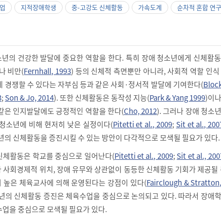
업
지적장애학생
중-고강도 신체활동
가속도계
순차적 혼합 연
년의 건강한 발달에 중요한 역할을 한다. 특히 장애 청소년에게 신체활동
나 비만(
Fernhall, 1993
) 등의 신체적 측면뿐만 아니라, 사회적 역할 인식
게 경쟁할 수 있다는 자부심 등과 같은 사회·정서적 발달에 기여한다(
Block
3
;
Son & Jo, 2014
). 또한 신체활동은 동작성 지능(
Park & Yang 1999
)이
 같은 인지발달에도 긍정적인 역할을 한다(
Cho, 2012
). 그러나 장애 청소
 청소년에 비해 현저히 낮은 실정이다(
Pitetti et al., 2009
;
Sit et al., 200
소년의 신체활동을 증진시킬 수 있는 방안이 다각적으로 모색될 필요가 있다.
신체활동은 학교를 중심으로 일어난다(
Pitetti et al., 2009
;
Sit et al., 200
나 사회경제적 위치, 장애 유무와 상관없이 동등한 신체활동 기회가 제공될 
 높은 체육교사에 의해 운영된다는 강점이 있다(
Fairclough & Stratton
소년의 신체활동 증진은 체육수업을 중심으로 논의되고 있다. 따라서 장애
수업을 중심으로 모색될 필요가 있다.