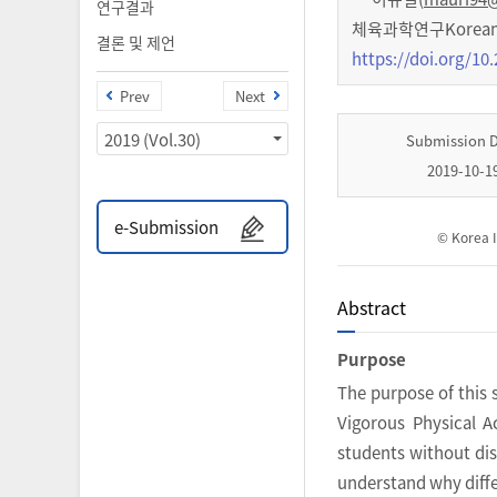
연구결과
체육과학연구Korean Jo
결론 및 제언
https://doi.org/10.
Prev
Next
2019 (Vol.30)
Submission 
2019-10-1
e-Submission
© Korea I
Abstract
Purpose
The purpose of this 
Vigorous Physical Ac
students without disa
understand why diffe