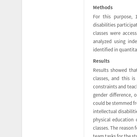
Methods
For this purpose, 1
disabilities particip
classes were acces
analyzed using ind
identified in quantit
Results
Results showed that
classes, and this is
constraints and teac
gender difference, 
could be stemmed fr
intellectual disabili
physical education c
classes. The reason f
team tasks for the st