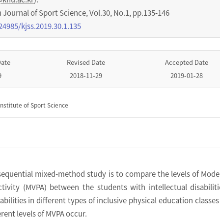
urnal of Sport Science
,
Vol.
30
,
No.
1
,
pp.
135-146
24985/kjss.2019.30.1.135
Date
Revised Date
Accepted Date
9
2018-11-29
2019-01-28
nstitute of Sport Science
sequential mixed-method study is to compare the levels of Mode
tivity (MVPA) between the students with intellectual disabilit
bilities in different types of inclusive physical education classes
rent levels of MVPA occur.