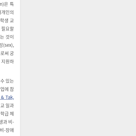
on)은 특
개개인의
애학생 교
가 필요할
는 것이
sex),
으로써 궁
 지원하
수 있는
수업에 참
 & Tak,
학교 일과
수학급 체
생과 비-
비-장애