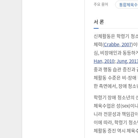
주요 용어
통합체육수
서 론
신체활동은 학령기 청소
체력(
Crabbe, 2007
)이
심, 비장애인과 동등하
Han, 2010
;
Jung, 201
중과 행동 습관 증진과
체활동 수준은 비-장애
한 측면에서, 장애 청
학령기 장애 청소년의 
체육수업은 성(sex)이
니라 전문성과 책임감이
이에 따라, 학령기 청
체활동 증진 역시 체육