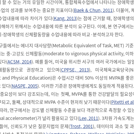
 할 수 있는 거의 유일한 시간이며, 통합체육수업에서 나타나는 장애학생
업의 성과를 보여주는 중요한 지표이다(
Baek & Chun, 2011
). 더불어,
수업내용에 따라 차이가 있다(
Kang, 2013
)는 점에 근거할 때, 장애학생
해하기 위해서는 수업내용에 따른 분석이 요구된다. 이에, 본 연구에서는
비-장애학생의 신체활동량을 수업내용에 따라 비교·분석하고자 한다.
서는 에너지 대사당량(Metabolic Equivalent of Task, MET) 기준
고강도 신체활동(moderate to vigorous physical activity, 이하
있다(
ACSM, 2014
). 예를 들어, 미국을 위시한 서구의 여러 국가에서는 일일
체활동량으로 권장하고 있으며(
CPPSE, 2013
), 미국체육교육당국(Nat
Sport and Physical Education)은 수업시간 대비 50% 이상의 MVPA를 
 있다(
NASPE, 2005
). 이러한 기준은 장애학생에게도 동일하게 적용된다
중요성이 보다 강조되는데, 이는 첫째, MVPA를 통한 건강발달의 필요성
되고, 둘째, 상대적으로 MVPA 수준이 현저히 낮기 때문이다(
Pitetti et a
에 따라, 연구에서는 강도별 신체활동 수준을 보다 객관적으로 측정할 수 있
al accelerometer)가 널리 활용되고 있다(
Lee, 2011
). 3차원 가속도계
 들어, 신뢰도가 낮은 질문지법의 문제(
Trost, 2001
), 데이터의 과소 및 