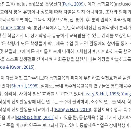
교육(inclusion)으로 운영된다(
Park, 2009
). 이때 통합교육(inclusi
에서 장애 유형이나 정도에 따라 차별을 받지 아니하고, 또래와 함께 
육을 받도록 하는 교육적 지향으로써, 선-통합, 후-분리 원칙에 따라 장
(
Jung, 2006
). 즉, 통합교육에서는 일반학교에 배정된 장애학생이 분리
 한 학급에서 비-장애학생과 동등하게 교육받을 수 있는 권리를 보장한다
육’은 학령기 모든 학생들이 학교체육 수업 및 관련 활동에의 참여를 통해 성(
 및 본질과 그에 따른 차이를 바르게 이해하고 체험하며, 내면화하도록 함
을 스스로 실생활로 전이시켜 사회통합을 실현해 내는 역량을 학습하도록
You & Kwon, 2015
).
이 다른 어떤 교과수업보다 통합교육의 취지에 부합하고 실천효과를 높일 
 있다(
Sherrill, 1998
). 실제로, 국내 특수체육교육학 연구들은 통합체육
, 심리적, 사회적 발달 효과를 보고하고 있다(
Leary & Hill, 1996
;
Yang
장애학생의 신체활동량에 대한 연구는 소수에 불과하며, 소수의 연구들 역시, 
학생의 신체활동을 비교하거나(
Kang & Han, 2010
), 통합체육수업과 특
을 비교(
Baek & Chun, 2011
)하고 있을 뿐, 통합체육수업 내에서 장애학
 수준을 비교한 연구는 보고되지 않고 있다. 통합체육수업은 장애학생이 