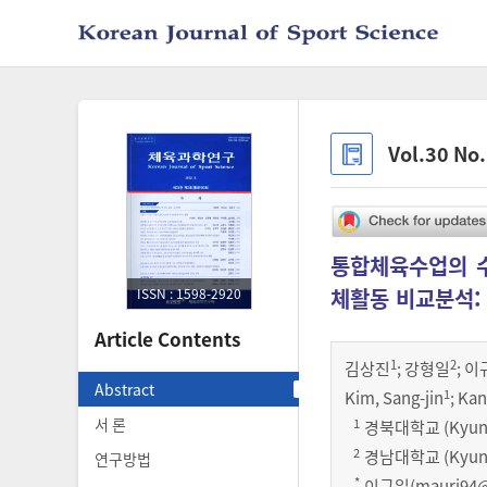
Vol.30 No
통합체육수업의 수
체활동 비교분석:
ISSN : 1598-2920
Article Contents
1
2
김상진
;
강형일
;
이
Abstract
1
Kim, Sang-jin
; Kan
서 론
1
경북대학교 (Kyungpo
2
경남대학교 (Kyungn
연구방법
*
이규일(
mauri94@