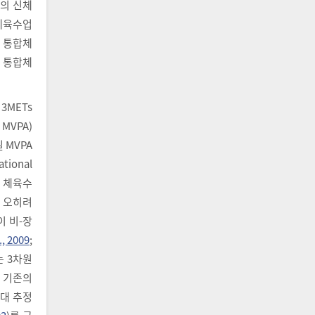
의 신체
 체육수업
의 통합체
 통합체
 3METs
 MVPA)
 MVPA
ional
좋은 체육수
. 오히려
이 비-장
l., 2009
;
는 3차원
는 기존의
과대 추정