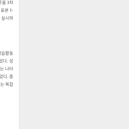
준을 3차
표본 t-
을 실시하
 학습활동
었다. 성
이는 나타
었다. 종
이는 복잡