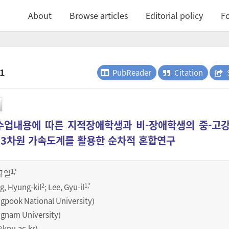
About
Browse articles
Editorial policy
Fo
.1
PubReader
Citation
업내용에 따른 지적장애학생과 비-장애학생의 중-고강
 3차원 가속도계를 활용한 순차적 혼합연구
1
,*
규일
2
1
,*
g, Hyung-kil
; Lee, Gyu-il
ok National University)
am University)
knu.ac.kr
).