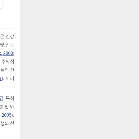
구
은 건강
 및 협동
, 2000
;
나 주의집
년들의 신
7
). 이러
7
). 특히
뿐 만 아
, 2005
).
학생의 신