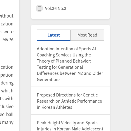
Vol.36 No.3
without
ucation
ta were
Latest
Most Read
of MVPA
Adoption Intention of Sports AI
Coaching Services Using the
Theory of Planned Behavior:
ucation
Testing for Generational
Differences between MZ and Older
ipation
Generations
idering
, which
Proposed Directions for Genetic
ts with
Research on Athletic Performance
clusive
in Korean Athletes
ee ball
oo many
Peak Height Velocity and Sports
Injuries in Korean Male Adolescent