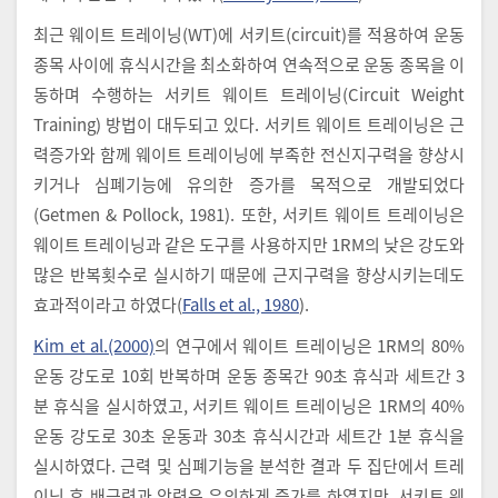
최근 웨이트 트레이닝(WT)에 서키트(circuit)를 적용하여 운동
종목 사이에 휴식시간을 최소화하여 연속적으로 운동 종목을 이
동하며 수행하는 서키트 웨이트 트레이닝(Circuit Weight
Training) 방법이 대두되고 있다. 서키트 웨이트 트레이닝은 근
력증가와 함께 웨이트 트레이닝에 부족한 전신지구력을 향상시
키거나 심폐기능에 유의한 증가를 목적으로 개발되었다
(Getmen & Pollock, 1981). 또한, 서키트 웨이트 트레이닝은
웨이트 트레이닝과 같은 도구를 사용하지만 1RM의 낮은 강도와
많은 반복횟수로 실시하기 때문에 근지구력을 향상시키는데도
효과적이라고 하였다(
Falls et al., 1980
).
Kim et al.(2000)
의 연구에서 웨이트 트레이닝은 1RM의 80%
운동 강도로 10회 반복하며 운동 종목간 90초 휴식과 세트간 3
분 휴식을 실시하였고, 서키트 웨이트 트레이닝은 1RM의 40%
운동 강도로 30초 운동과 30초 휴식시간과 세트간 1분 휴식을
실시하였다. 근력 및 심폐기능을 분석한 결과 두 집단에서 트레
이닝 후 배근력과 악력은 유의하게 증가를 하였지만, 서키트 웨