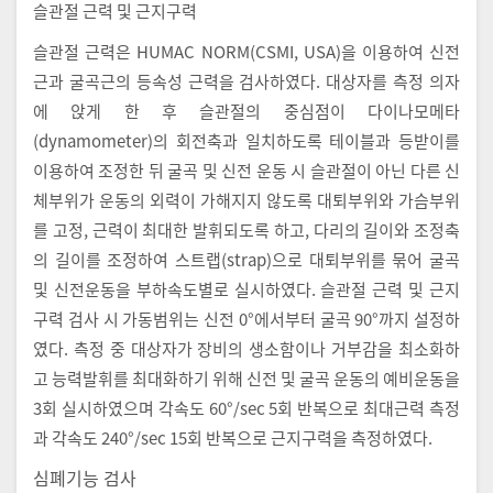
슬관절 근력 및 근지구력
슬관절 근력은 HUMAC NORM(CSMI, USA)을 이용하여 신전
근과 굴곡근의 등속성 근력을 검사하였다. 대상자를 측정 의자
에 앉게 한 후 슬관절의 중심점이 다이나모메타
(dynamometer)의 회전축과 일치하도록 테이블과 등받이를
이용하여 조정한 뒤 굴곡 및 신전 운동 시 슬관절이 아닌 다른 신
체부위가 운동의 외력이 가해지지 않도록 대퇴부위와 가슴부위
를 고정, 근력이 최대한 발휘되도록 하고, 다리의 길이와 조정축
의 길이를 조정하여 스트랩(strap)으로 대퇴부위를 묶어 굴곡
및 신전운동을 부하속도별로 실시하였다. 슬관절 근력 및 근지
구력 검사 시 가동범위는 신전 0°에서부터 굴곡 90°까지 설정하
였다. 측정 중 대상자가 장비의 생소함이나 거부감을 최소화하
고 능력발휘를 최대화하기 위해 신전 및 굴곡 운동의 예비운동을
3회 실시하였으며 각속도 60°/sec 5회 반복으로 최대근력 측정
과 각속도 240°/sec 15회 반복으로 근지구력을 측정하였다.
심폐기능 검사