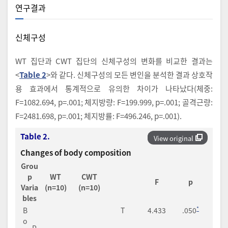
연구결과
신체구성
WT 집단과 CWT 집단의 신체구성의 변화를 비교한 결과는
<
Table 2
>와 같다. 신체구성의 모든 변인을 분석한 결과 상호작
용 효과에서 통계적으로 유의한 차이가 나타났다(체중:
F=1082.694, p=.001; 체지방량: F=199.999, p=.001; 골격근량:
F=2481.698, p=.001; 체지방률: F=496.246, p=.001).
Table 2.
View original
Changes of body composition
Grou
p
WT
CWT
F
p
Varia
(n=10)
(n=10)
bles
*
B
T
4.433
.050
o
P