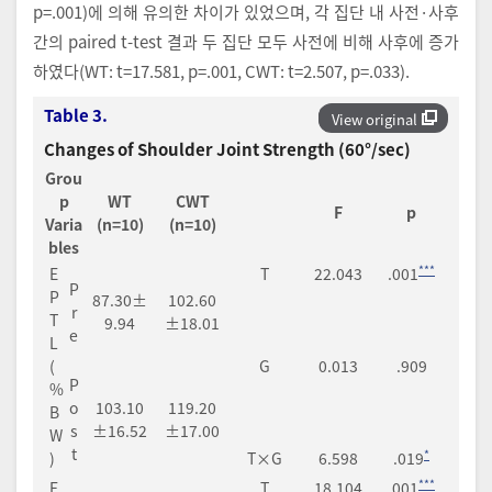
p=.001)에 의해 유의한 차이가 있었으며, 각 집단 내 사전·사후
간의 paired t-test 결과 두 집단 모두 사전에 비해 사후에 증가
하였다(WT: t=17.581, p=.001, CWT: t=2.507, p=.033).
Table 3.
View original
Changes of Shoulder Joint Strength (60°/sec)
Grou
p
WT
CWT
F
p
Varia
(n=10)
(n=10)
bles
***
E
T
22.043
.001
P
P
87.30±
102.60
r
T
9.94
±18.01
e
L
(
G
0.013
.909
P
%
o
103.10
119.20
B
s
±16.52
±17.00
W
t
*
)
T×G
6.598
.019
***
E
T
18.104
.001