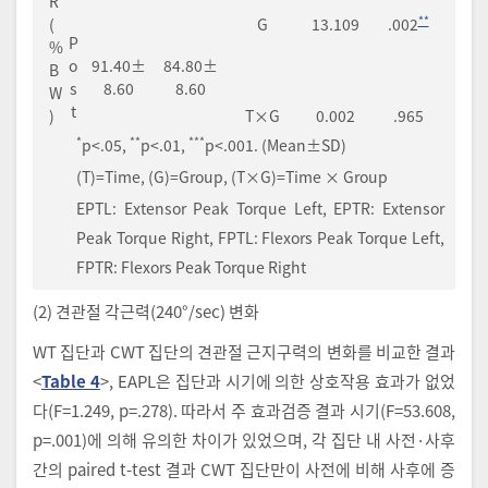
R
**
(
G
13.109
.002
P
%
o
91.40±
84.80±
B
s
8.60
8.60
W
t
)
T×G
0.002
.965
*
**
***
p<.05,
p<.01,
p<.001. (Mean±SD)
(T)=Time, (G)=Group, (T×G)=Time × Group
EPTL: Extensor Peak Torque Left, EPTR: Extensor
Peak Torque Right, FPTL: Flexors Peak Torque Left,
FPTR: Flexors Peak Torque Right
(2) 견관절 각근력(240°/sec) 변화
WT 집단과 CWT 집단의 견관절 근지구력의 변화를 비교한 결과
<
Table 4
>, EAPL은 집단과 시기에 의한 상호작용 효과가 없었
다(F=1.249, p=.278). 따라서 주 효과검증 결과 시기(F=53.608,
p=.001)에 의해 유의한 차이가 있었으며, 각 집단 내 사전·사후
간의 paired t-test 결과 CWT 집단만이 사전에 비해 사후에 증