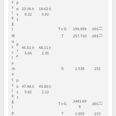
s
P
s
o
23.36±
18.62±
(
s
8.32
5.02
k
t
g
***
)
T×G
199.999
.001
***
M
T
257.710
.001
u
P
s
45.51±
48.11±
r
c
5.66
2.35
e
l
e
m
G
1.538
.231
a
s
P
s
o
47.48±
49.80±
(
s
5.62
2.12
k
t
g
2481.69
***
T×G
.001
)
8
P
T
1.650
.215