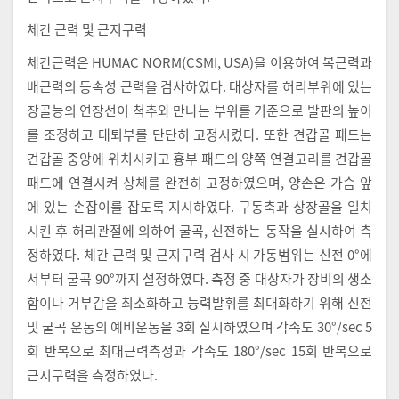
체간 근력 및 근지구력
체간근력은 HUMAC NORM(CSMI, USA)을 이용하여 복근력과
배근력의 등속성 근력을 검사하였다. 대상자를 허리부위에 있는
장골능의 연장선이 척추와 만나는 부위를 기준으로 발판의 높이
를 조정하고 대퇴부를 단단히 고정시켰다. 또한 견갑골 패드는
견갑골 중앙에 위치시키고 흉부 패드의 양쪽 연결고리를 견갑골
패드에 연결시켜 상체를 완전히 고정하였으며, 양손은 가슴 앞
에 있는 손잡이를 잡도록 지시하였다. 구동축과 상장골을 일치
시킨 후 허리관절에 의하여 굴곡, 신전하는 동작을 실시하여 측
정하였다. 체간 근력 및 근지구력 검사 시 가동범위는 신전 0°에
서부터 굴곡 90°까지 설정하였다. 측정 중 대상자가 장비의 생소
함이나 거부감을 최소화하고 능력발휘를 최대화하기 위해 신전
및 굴곡 운동의 예비운동을 3회 실시하였으며 각속도 30°/sec 5
회 반복으로 최대근력측정과 각속도 180°/sec 15회 반복으로
근지구력을 측정하였다.