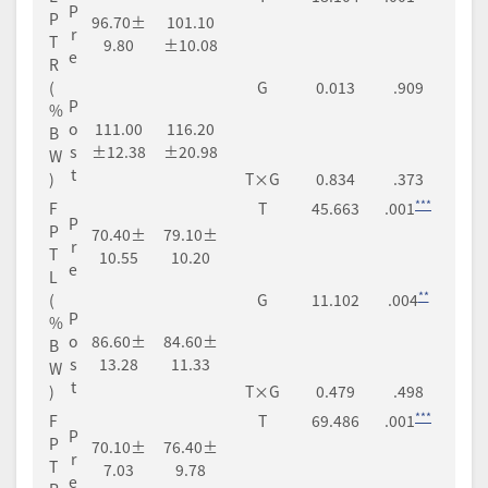
P
P
96.70±
101.10
r
T
9.80
±10.08
e
R
(
G
0.013
.909
P
%
o
111.00
116.20
B
s
±12.38
±20.98
W
t
)
T×G
0.834
.373
***
F
T
45.663
.001
P
P
70.40±
79.10±
r
T
10.55
10.20
e
L
**
(
G
11.102
.004
P
%
o
86.60±
84.60±
B
s
13.28
11.33
W
t
)
T×G
0.479
.498
***
F
T
69.486
.001
P
P
70.10±
76.40±
r
T
7.03
9.78
e