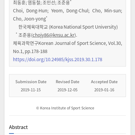
*
최동훈
;
염동철
;
조민선
;
조준용
Choi, Dong-Hun; Yeom, Dong-Chul; Cho, Min-sun;
*
Cho, Joon-yong
한국체육대학교 (Korea National Sport University)
*
조준용(
chojy86@knsu.ac.kr
).
체육과학연구Korean Journal of Sport Science
,
Vol.
30
,
No.
1
,
pp.
178-188
https://doi.org/10.24985/kjss.2019.30.1.178
Submission Date
Revised Date
Accepted Date
2019-11-15
2019-12-05
2019-01-16
© Korea Institute of Sport Science
Abstract