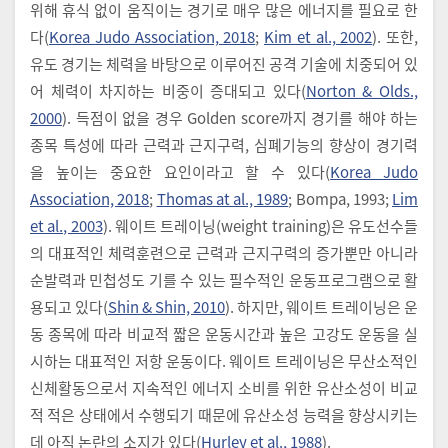
위해 휴식 없이 움직이는 경기로 매우 많은 에너지를 필요로 한
다(
Korea Judo Association, 2018
;
Kim et al., 2002
). 또한,
유도 경기는 체력을 바탕으로 이루어진 공격 기술에 치중되어 있
어 체력이 차지하는 비중이 증대되고 있다(
Norton & Olds.,
2000
). 득점이 없을 경우 Golden score까지 경기를 해야 하는
종목 특성에 따라 근력과 근지구력, 심폐기능의 향상이 경기력
을 높이는 중요한 요인이라고 할 수 있다(
Korea Judo
Association, 2018
;
Thomas at al., 1989
; Bompa, 1993;
Lim
et al., 2003
). 웨이트 트레이닝(weight training)은 유도선수들
의 대표적인 체력훈련으로 근력과 근지구력의 증가뿐만 아니라
순발력과 민첩성도 기를 수 있는 필수적인 운동프로그램으로 활
용되고 있다(
Shin & Shin, 2010
). 하지만, 웨이트 트레이닝은 운
동 종목에 따라 비교적 짧은 운동시간과 높은 고강도 운동을 실
시하는 대표적인 저항 운동이다. 웨이트 트레이닝은 무산소적인
신체활동으로서 지속적인 에너지 소비를 위한 유산소성이 비교
적 적은 상태에서 수행되기 때문에 유산소성 능력을 향상시키는
데 아직 논란의 소지가 있다(
Hurley et al., 1988
).