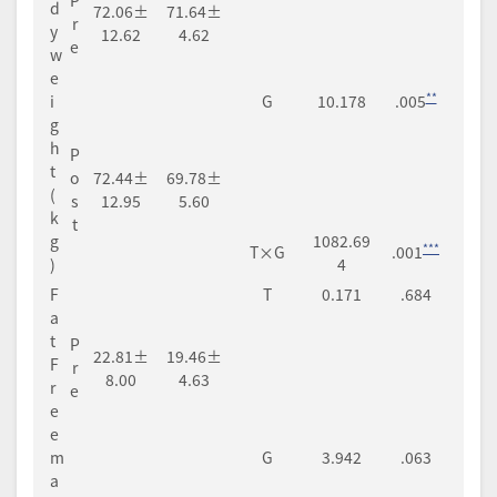
d
72.06±
71.64±
r
y
12.62
4.62
e
w
e
**
i
G
10.178
.005
g
h
P
t
o
72.44±
69.78±
(
s
12.95
5.60
k
t
g
1082.69
***
T×G
.001
)
4
F
T
0.171
.684
a
t
P
22.81±
19.46±
F
r
8.00
4.63
r
e
e
e
m
G
3.942
.063
a