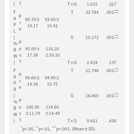
t
)
T×G
1.015
.327
***
F
T
32.784
.001
P
A
90.70±
93.60±
r
P
19.17
15.42
e
L
***
(
G
15.172
.001
P
%
o
95.00±
116.20
B
s
17.38
±20.10
W
t
)
T×G
2.418
.137
***
F
T
21.748
.001
P
A
99.60±
94.90±
r
P
14.38
15.75
e
R
***
(
G
18.865
.001
P
%
o
100.30
114.60
B
s
±11.79
±14.49
W
t
)
T×G
0.651
.430
*
**
***
p<.05,
p<.01,
p<.001. (Mean±SD)