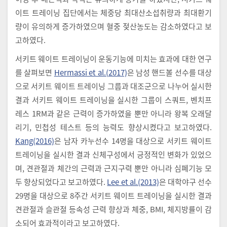
이트 트레이닝 집단에서는 체중당 최대산소섭취량과 최대환기
량이 유의하게 증가하였으며 혈중 젖산농도는 감소하였다고 보
고하였다.
서키트 웨이트 트레이닝이 운동기능에 미치는 효과에 대한 연구
를 살펴보면
Hermassi et al.(2017)
은 남성 핸드볼 선수를 대상
으로 서키트 웨이트 트레이닝 그룹과 대조군으로 나누어 실시한
결과 서키트 웨이트 트레이닝을 실시한 그룹이 스쿼트, 벤치프
레스 1RM과 같은 근력이 증가하였을 뿐만 아니라 왕복 오래달
리기, 민첩성 테스트 등의 능력도 향상시켰다고 보고하였다.
Kang(2016)
은 남자 카누선수 14명을 대상으로 서키트 웨이트
트레이닝을 실시한 결과 신체구성에서 긍정적인 변화가 있었으
며, 견관절과 체간의 근력과 근지구력 뿐만 아니라 심폐기능 모
두 향상되었다고 보고하였다.
Lee et al.(2013)
은 대학야구 선수
29명을 대상으로 8주간 서키트 웨이트 트레이닝을 실시한 결과
견관절과 슬관절 등속성 근력 향상과 체중, BMI, 체지방률이 감
소되어 효과적이라고 보고하였다.