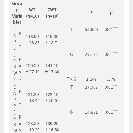
Grou
p
WT
CWT
F
p
Varia
(n=10)
(n=10)
bles
***
E
T
53.608
.001
P
A
116.90
119.30
r
P
±28.85
±18.71
e
L
***
(
G
29.122
.001
P
%
o
120.20
141.10
B
s
±27.19
±17.60
W
t
)
T×G
1.249
.278
***
E
T
27.007
.001
P
A
121.20
122.10
r
P
±18.44
±20.01
e
R
***
(
G
14.631
.001
P
%
o
123.80
139.20
B
s
±19.20
±16.50
W