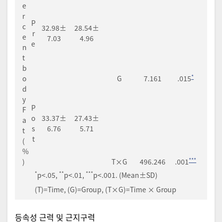
e
r
P
c
32.98±
28.54±
r
e
7.03
4.96
e
n
t
b
*
o
G
7.161
.015
d
y
P
F
o
33.37±
27.43±
a
s
6.76
5.71
t
t
(
%
***
)
T×G
496.246
.001
*
**
***
p<.05,
p<.01,
p<.001. (Mean±SD)
(T)=Time, (G)=Group, (T×G)=Time × Group
등속성 근력 및 근지구력