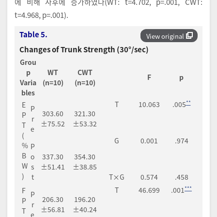
에 비해 사후에 증가하였다(WT: t=4.702, p=.001, CWT:
t=4.968, p=.001).
Table 5.
View original
Changes of Trunk Strength (30°/sec)
Grou
p
WT
CWT
F
p
Varia
(n=10)
(n=10)
bles
**
T
10.063
.005
E
P
303.60
321.30
P
r
±75.52
±53.32
T
e
(
G
0.001
.974
%
P
B
o
337.30
354.30
W
s
±51.41
±38.85
)
t
T×G
0.574
.458
***
T
46.699
.001
F
P
206.30
196.20
P
r
±56.81
±40.24
T
e