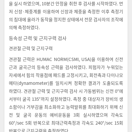
을 실시 하였으며, 10분간 안정을 취한 후 검사를 시작하였다. 먼
저 신장·체중계를 이용하여 신장과 체중을 측정한 이후 측정기
의 침대에 올라가 동작을 정지한 상태에서 전문 검사자의 조작에
의해 측정하였다.
등속성 근력 및 근지구력 검사
견관절 근력 및 근지구력
견관절 근력은 HUMAC NORM(CSMI, USA)을 이용하여 신전
근과 굴곡근의 등속성 근력을 검사하였다. 피험자가 누워있는
자세에서 힘의 작용점에 패드를 고정시키고, 회전축과 다이나모
메타(dynamometer)를 일치시켜 정확한 결과가 도출되도록
하였다. 견관절 근력 및 근지구력 검사 시 가동범위는 신전 0°에
서부터 굴곡 135°까지 설정하였다. 측정 중 대상자가 장비의 생
소함이나 거부감을 최소화하고 능력발휘를 최대화하기 위해 신
전 및 굴곡 운동의 예비운동을 3회 실시하였으며 각속도
60°/sec 5회 반복으로 최대근력측정과 각속도 240°/sec 15회
반복으로 근지구력을 측정하였다.