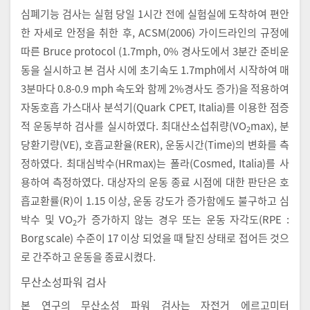
심폐기능 검사는 실험 당일 1시간 전에 실험실에 도착하여 편안
한 자세로 안정을 취한 후, ACSM(2006) 가이드라인의 규정에
따른 Bruce protocol (1.7mph, 0% 경사도에서 3분간 준비운
동을 실시하고 본 검사 시에 초기속도 1.7mph에서 시작하여 매
3분마다 0.8-0.9 mph 속도와 함께 2%경사도 증가)을 적용하여
자동호흡 가스대사 분석기(Quark CPET, Italia)를 이용한 점증
적 운동부하 검사를 실시하였다. 최대산소섭취량(VO
max), 분
2
당환기량(VE), 호흡교환율(RER), 운동시간(Time)의 변화를 측
정하였다. 최대심박수(HRmax)는 폴라(Cosmed, Italia)를 사
용하여 측정하였다. 대상자의 운동 종료 시점에 대한 판단은 호
흡교환률(R)이 1.15 이상, 운동 강도가 증가함에도 불구하고 심
박수 및 VO
가 증가하지 않는 경우 또는 운동 자각도(RPE :
2
Borg scale) 수준이 17 이상 되었을 때 탈진 상태로 접어든 것으
로 간주하고 운동을 종료시켰다.
무산소성파워 검사
본 연구의 무산소성 파워 검사는 자전거 에르고미터