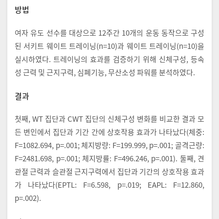
방법
여자 유도 선수를 대상으로 12주간 10개의 운동 동작으로 구성
된 서키트 웨이트 트레이닝(n=10)과 웨이트 트레이닝(n=10)을
실시하였다. 트레이닝의 효과를 검증하기 위해 신체구성, 등속
성 근력 및 근지구력, 심폐기능, 무산소성 파워를 분석하였다.
결과
첫째, WT 집단과 CWT 집단의 신체구성 변화를 비교한 결과 모
든 변인에서 집단과 기간 간에 상호작용 효과가 나타났다(체중:
F=1082.694, p=.001; 체지방량: F=199.999, p=.001; 골격근량:
F=2481.698, p=.001; 체지방률: F=496.246, p=.001). 둘째, 견
관절 근력과 슬관절 근지구력에서 집단과 기간의 상호작용 효과
가 나타났다(EPTL: F=6.598, p=.019; EAPL: F=12.860,
p=.002).