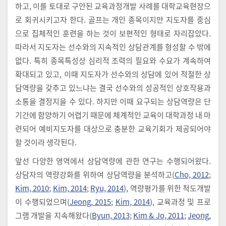
하고, 이를 토대로 구안된 교육과정개발 사례를 대학교육현장으
로 회귀시키고자 한다. 골프는 개인 종목이지만 지도자를 중심
으로 집체적인 훈련을 하는 것이 보편적인 형태로 자리잡았다.
따라서 지도자는 선수와의 지속적인 상담관계를 형성할 수 밖에
없다. 특히 종목특성상 심리적 조력의 필요와 수요가 계속하여
확대되고 있고, 이때 지도자가 선수와의 상담에 있어 적절한 상
담역량을 갖추고 있느냐는 결국 선수와의 성공적인 상호작용과
소통을 결정지을 수 있다. 하지만 이때 요구되는 상담역량은 단
기간에 함양하기 어렵기 때문에 체계적인 교육이 대학과정 내 마
련되어 예비지도자를 대상으로 충분한 교육기회가 제공되어야
할 것이라 생각된다.
앞선 다양한 영역에서 상담역량에 관한 연구는 수행되어왔다.
상담자의 역량강화를 위하여 상담역량을 분석하고(
Cho, 2012
;
Kim, 2010
;
Kim, 2014
;
Ryu, 2014
), 역량평가를 위한 척도개발
이 수행되었으며(
Jeong, 2015
;
Kim, 2014
), 교육과정 및 프로
그램 개발을 지속해왔다(
Byun, 2013
;
Kim & Jo, 2011
;
Jeong,