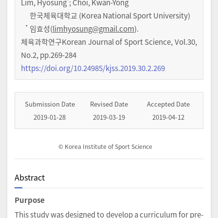
*
Lim, Hyosung
; Choi, Kwan-Yong
한국체육대학교 (Korea National Sport University)
*
임효성(
limhyosung@gmail.com
).
체육과학연구Korean Journal of Sport Science
,
Vol.
30
,
No.
2
,
pp.
269-284
https://doi.org/10.24985/kjss.2019.30.2.269
Submission Date
Revised Date
Accepted Date
2019-01-28
2019-03-19
2019-04-12
© Korea Institute of Sport Science
Abstract
Purpose
This study was designed to develop a curriculum for pre-