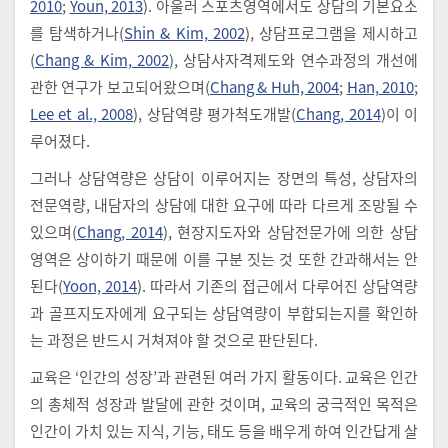
2010
;
Youn, 2013
). 아울러 스포츠영역에서도 상담의 기본요소
를 탐색하거나(
Shin & Kim, 2002
), 상담프로그램을 제시하고
(
Chang & Kim, 2002
), 상담사자격제도와 연수과정의 개선에
관한 연구가 보고되어왔으며(
Chang & Huh, 2004
;
Han, 2010
;
Lee et al., 2008
), 상담역량 평가척도개발(
Chang, 2014
)이 이
루어졌다.
그러나 상담역량은 상담이 이루어지는 장면의 특성, 상담자의
전문역량, 내담자의 상담에 대한 요구에 따라 다르게 조망될 수
있으며(
Chang, 2014
), 현장지도자와 상담전문가에 의한 상담
영역은 상이하기 때문에 이를 구분 짓는 것 또한 간과해서는 안
된다(
Yoon, 2014
). 따라서 기존의 접근에서 다루어진 상담역량
과 골프지도자에게 요구되는 상담역량이 부합되는지를 확인하
는 과정은 반드시 거쳐져야 할 것으로 판단된다.
교육은 ‘인간의 성장’과 관련된 여러 가지 활동이다. 교육은 인간
의 총체적 성장과 발달에 관한 것이며, 교육의 궁극적인 목적은
인간이 가치 있는 지식, 기능, 태도 등을 배우게 하여 인간답게 살