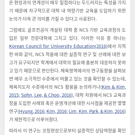
은 현장과의 연계성이 매우 밀접하다는 두드러지는 특성을 가지
기 때문에 자구적으로 대학 내 역량기반 교육을 도입하기 위한
논의가 더욱 큰 의미를 가질 수 있다고 사료된다.
그럼에도 골프전공이 개설된 대학 중 NCS 기반 교육과정의 도
입은 일부 전문대학에 그치고 있다. 이러한 이유 중 하나는
Korean Council for University Education​(2016)
에서 지적
한 바와 같이, NCS 적용에 대한 실증적 연구 및 선례에 대한 보
고가 요구되지만 학계에서 대학의 필요에 충분히 대응하지 못하
고 있기 때문으로 판단된다. 체육영역에서의 연구동향을 살펴보
면 매우 소극적인 수준에서 머물고 있는 것을 확인할 수 있는데,
체육지도자 수준에서의 NCS 활용을 논의하거나(
Kim & Kim,
2015
;
Sohn, Lee, & Choo, 2016
), 대학 차원에서 NCS 교육과
정을 도입한 사례와 혹은 운영개선에 대한 시사점을 제공한 몇몇
연구(
Hyung, 2016
;
Kim, 2016
;
Lim, Kim, Park, & Kim, 2016
)
가 제한적으로 이루어졌다.
따라서 이 연구는 코칭현장으로부터 실증적인 상담역량을 확인