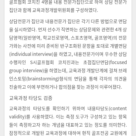
골프협회 코치진 4명을 내용 전문가집단으로 하여 상담 전문가
집단과 함께 교육과정개발위원회를 구성하였다.
상담전문가 집단과 내용전문가 집단은 각기 다른 방법으로 면담
을 실시하였다. 먼저 선수가 직면하는 상담문제와 관련한 4개 상
담영역(일반영역, 학교진로영역, 스포츠영역, 골프영역)의 전문
가와는 사전에 미리 준비된 반구조화된 문항을 토대로 개별면담
(individual interview)을 하였고, 내용전문가이며 우수한 상담
수행자인 S시골프협회 코치진과는 초점집단면담(focused
group interview)을 하였는데, 교육과정 개발단계에 걸쳐 브레
인스토밍(brainstorming)형식의 면담을 통해 각자의 의견을
진술하고 이에 부연하거나 합의점을 찾는 과정이 이루어졌다.
교육과정 타당도 검증
교육과정의 타당도를 확인하기 위하여 내용타당도(content
validity)를 사용하였다. 이는 측정 도구가 구성하고 있는 항목
들이 측정하고자 하는 개념을 대표하고 있는 정도를 의미한다.
잠정적으로 개발된 교육과정에 대하여 현직 골프전공 교원에게