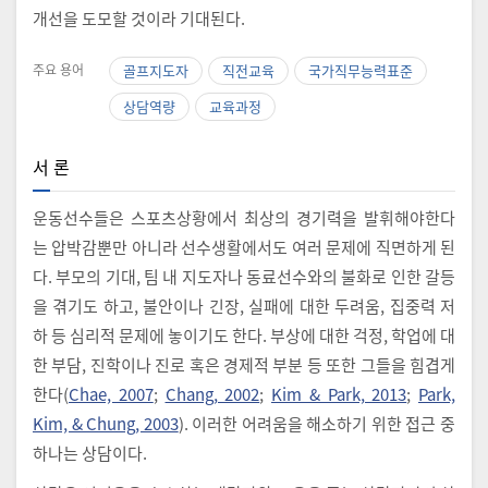
개선을 도모할 것이라 기대된다.
주요 용어
골프지도자
직전교육
국가직무능력표준
상담역량
교육과정
서 론
운동선수들은 스포츠상황에서 최상의 경기력을 발휘해야한다
는 압박감뿐만 아니라 선수생활에서도 여러 문제에 직면하게 된
다. 부모의 기대, 팀 내 지도자나 동료선수와의 불화로 인한 갈등
을 겪기도 하고, 불안이나 긴장, 실패에 대한 두려움, 집중력 저
하 등 심리적 문제에 놓이기도 한다. 부상에 대한 걱정, 학업에 대
한 부담, 진학이나 진로 혹은 경제적 부분 등 또한 그들을 힘겹게
한다(
Chae, 2007
;
Chang, 2002
;
Kim & Park, 2013
;
Park,
Kim, & Chung, 2003
). 이러한 어려움을 해소하기 위한 접근 중
하나는 상담이다.