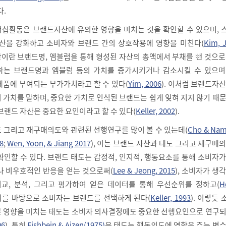
다.
십활동은 브랜드자산에 유의한 영향을 미치는 것을 확인할 수 있으며, 
산을 강화하고 소비자와 브랜드 간의 상호작용에 영향을 미친다(
Kim, 
산이란 브랜드명, 엠블럼을 통해 형성된 자산의 총액에서 부채를 뺀 것으로
각하는 브랜드명과 엠블럼 등의 가치를 증가시키거나 감소시킬 수 있으며
업제품에 부여되는 부가가치라고 할 수 있다(
Yim, 2006
). 이처럼 브랜드자
 가치를 말하며, 중요한 가치로 인식된 브랜드는 쉽게 잊혀 지지 않기 때
브랜드 자산은 중요한 요인이라고 할 수 있다(
Keller, 2002
).
 그리고 재구매의도와 관련된 선행연구를 많이 볼 수 있는데(
Cho & Nam
8
;
Wen, Yoon, & Jiang 2017
), 이는 브랜드 자산과 태도 그리고 재구매
확인할 수 있다. 브랜드 태도는 감정적, 인지적, 행동요소를 통해 소비자
나 비우호적인 반응을 얻는 것으로써(
Lee & Jeong, 2015
), 소비자가 생
교, 분석, 그리고 평가하여 얻은 데이터를 통해 우선순위를 정하고(
H
순위를 바탕으로 소비자는 브랜드를 선택하게 된다(
Keller, 1993
). 이렇듯
 영향을 미치는 태도는 소비자 의사결정에도 중요한 선행요인으로 연구되
06
). 특히
Fishbein & Ajzen​(1975)
은 태도는 행동의도에 영향을 주는 변