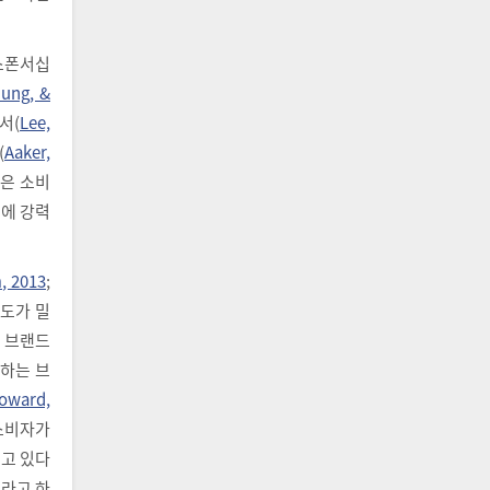
스폰서십
Jung, &
서(
Lee,
(
Aaker,
산은 소비
문에 강력
, 2013
;
의도가 밀
가 브랜드
각하는 브
oward,
 소비자가
고 있다
수라고 하