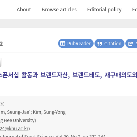
About
Browse articles
Editorial policy
Fo
.2
PubReader
Citation
폰서십 활동과 브랜드자산, 브랜드태도, 재구매의도와
용
*
Lim, Seung-Jae
; Kim, Sung-Yong
Hee University)
24@khu.ac.kr
).
urnal of Sport Science
,
Vol.
30
,
No.
2
,
pp.
332-344