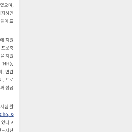
보였으며,
 차지하면
업들이 프
구에 지원
한 프로축
원을 지원
 ‘NH농
며, 연간
며, 프로
로써 성공
서십 활
 Cho, &
 있다고
브랜드자산