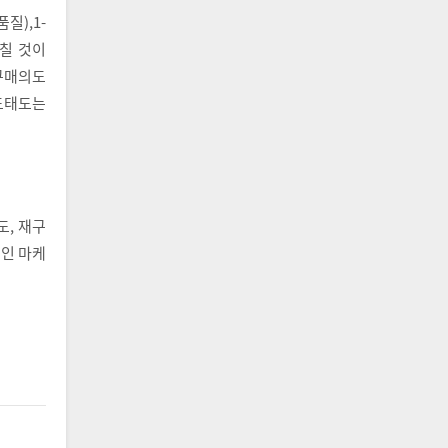
질),1-
미칠 것이
재구매의도
랜드태도는
, 재구
인 마케