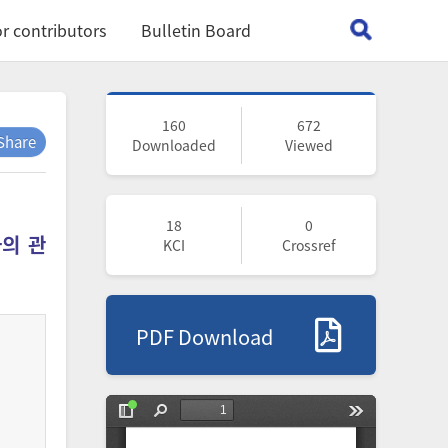
r contributors
Bulletin Board
160
672
Share
Downloaded
Viewed
18
0
의 관
KCI
Crossref
PDF Download