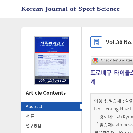
Vol.30 No
프로배구 타이틀스
계
ISSN : 1598-2920
Article Contents
*
이정학
;
임승재
;
김성
Abstract
Lee, Jeoung-Hak; 
서 론
경희대학교 (Kyung 
*
임승재(
calmness
연구방법
체육과학연구Korean Jo