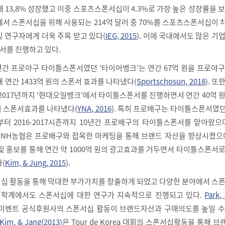
해 13,8% 성장했고 이중 스포츠스폰서십이 4.3%로 가장 높은 성장률을 
에서 스폰서십을 위해 사용되는 214억 달러 중 70%를 스포츠스폰서십이
 연구자에게 더욱 주목 받고 있다(
IEG, 2015
). 이에 국내에서도 많은 기
서를 진행하고 있다.
지 3년간 프로야구 타이틀스폰서였던 ‘타이어뱅크’는 연간 67억 원을 프로야
 연간 1433억 원의 스폰서 효과를 나타냈다(
Sportschosun, 2018
). 또
 2017년까지 ‘현대오일뱅크’에서 타이틀스폰서를 진행하면서 연간 40억 
의 스폰서효과를 나타냈다(
YNA, 2016
). 특히 프로배구는 타이틀스폰서였던
시즌부터 2016-2017시즌까지 10년간 프로배구의 타이틀스폰서를 맡아왔으
. NH농협은 프로배구와 접목한 마케팅을 통해 브랜드 자산을 향상시켰으
및 홍보를 통해 연간 약 1000억 원의 광고효과를 거두면서 타이틀스폰서
(
Kim, & Jung, 2015
).
십 활동을 통해 막대한 부가가치를 창출하게 되었고 다양한 분야에서 스폰
 학계에서도 스폰서십에 대한 연구가 지속적으로 진행되고 있다.
Park,
 이벤트 공식후원사의 스폰서십 활동이 브랜드자산과 구매의도를 높일 수
 Kim, & Jang(2013)
은 Tour de Korea 대회의 스폰서십활동을 통해 