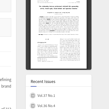
efining
Recent Issues
, brand
Vol.37 No.1
Vol.36 No.4
 of 313