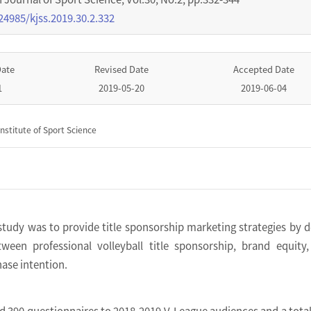
24985/kjss.2019.30.2.332
Date
Revised Date
Accepted Date
1
2019-05-20
2019-06-04
nstitute of Sport Science
study was to provide title sponsorship marketing strategies by d
tween professional volleyball title sponsorship, brand equity
hase intention.
ed 390 questionnaires to 2018-2019 V-League audiences and a total