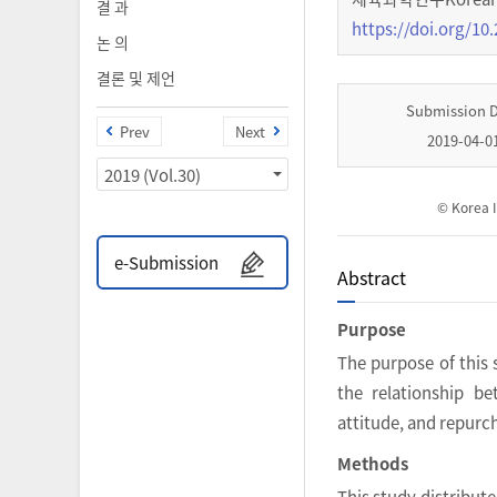
결 과
https://doi.org/10.
논 의
결론 및 제언
Submission 
Prev
Next
2019-04-0
2019 (Vol.30)
© Korea I
e-Submission
Abstract
Purpose
The purpose of this 
the relationship be
attitude, and repurc
Methods
This study distribut