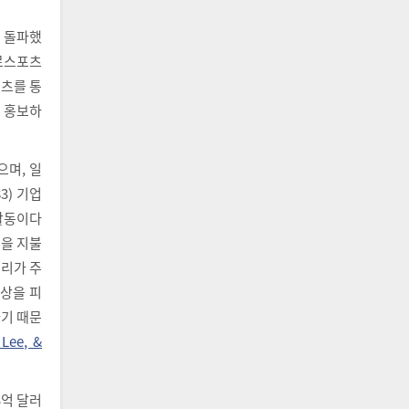
을 돌파했
프로스포츠
츠를 통
로 홍보하
며, 일
3) 기업
 활동이다
용을 지불
권리가 주
현상을 피
하기 때문
 Lee, &
3억 달러