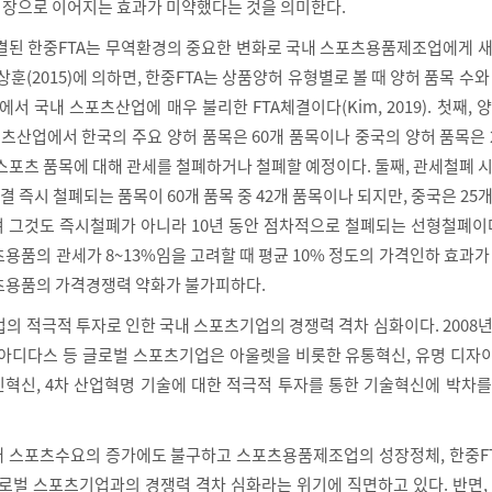
장으로 이어지는 효과가 미약했다는 것을 의미한다.
 체결된 한중FTA는 무역환경의 중요한 변화로 국내 스포츠용품제조업에게 
상훈(2015)에 의하면, 한중FTA는 상품양허 유형별로 볼 때 양허 품목 수와
에서 국내 스포츠산업에 매우 불리한 FTA체결이다(Kim, 2019). 첫째, 
츠산업에서 한국의 주요 양허 품목은 60개 품목이나 중국의 양허 품목은 
스포츠 품목에 대해 관세를 철폐하거나 철폐할 예정이다. 둘째, 관세철폐 
A체결 즉시 철폐되는 품목이 60개 품목 중 42개 품목이나 되지만, 중국은 25
 그것도 즉시철폐가 아니라 10년 동안 점차적으로 철폐되는 선형철폐이다
용품의 관세가 8~13%임을 고려할 때 평균 10% 정도의 가격인하 효과가
츠용품의 가격경쟁력 약화가 불가피하다.
의 적극적 투자로 인한 국내 스포츠기업의 경쟁력 격차 심화이다. 2008
 아디다스 등 글로벌 스포츠기업은 아울렛을 비롯한 유통혁신, 유명 디자
혁신, 4차 산업혁명 기술에 대한 적극적 투자를 통한 기술혁신에 박차를
 스포츠수요의 증가에도 불구하고 스포츠용품제조업의 성장정체, 한중FT
글로벌 스포츠기업과의 경쟁력 격차 심화라는 위기에 직면하고 있다. 반면,