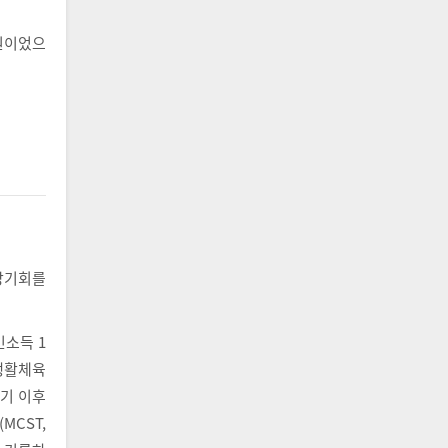
7원이었으
장기회를
민소득 1
 생활체육
위기 이후
MCST,