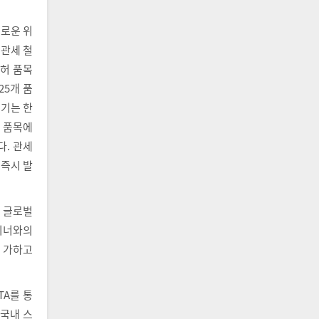
새로운 위
 관세 철
양허 품목
25개 품
시기는 한
개 품목에
. 관세
 즉시 발
년 글로벌
이너와의
 가하고
A를 통
 국내 스