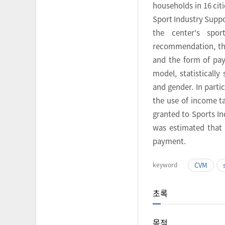
households in 16 cit
Sport Industry Suppor
the center's spor
recommendation, the
and the form of pay
model, statisticall
and gender. In partic
the use of income ta
granted to Sports In
was estimated that 
payment.
keyword
CVM
초록
목적