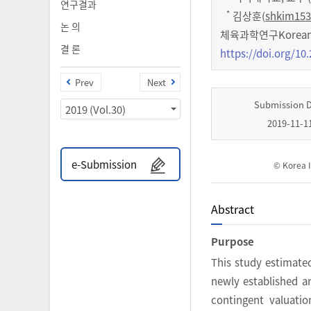
연구결과
*
김상훈(
shkim153
논 의
체육과학연구Korean Jo
결 론
https://doi.org/10.
Prev
Next
Submission 
2019 (Vol.30)
2019-11-1
e-Submission
© Korea I
Abstract
Purpose
This study estimated
newly established a
contingent valuati