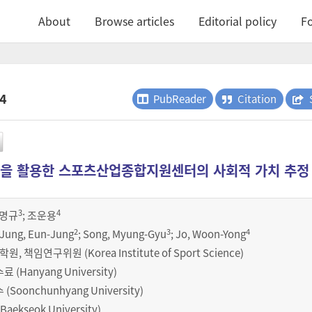
About
Browse articles
Editorial policy
Fo
.4
PubReader
Citation
을 활용한 스포츠산업종합지원센터의 사회적 가치 추정
3
4
명규
;
조운용
2
3
4
 Jung, Eun-Jung
; Song, Myung-Gyu
; Jo, Woon-Yong
책임연구위원 (Korea Institute of Sport Science)
(Hanyang University)
oonchunhyang University)
ekseok University)