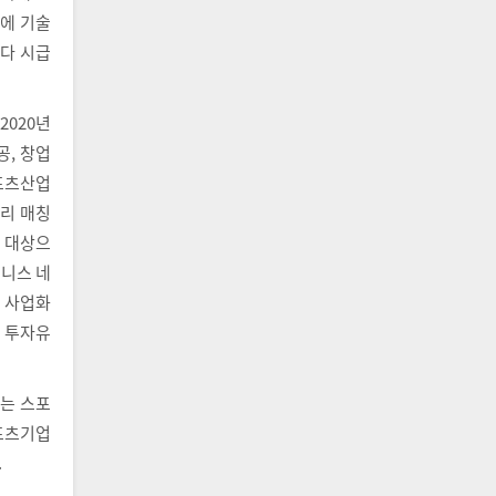
문에 기술
다 시급
020년
, 창업
스포츠산업
자리 매칭
 대상으
즈니스 네
해 사업화
 투자유
는 스포
포츠기업
.