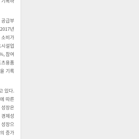
을 기록하
 공급부
2017년
인 소비가
츠시설업
%, 참여
포츠용품
률을 기록
 있다.
에 따른
 성장은
체 경제성
 성장으
의 증가