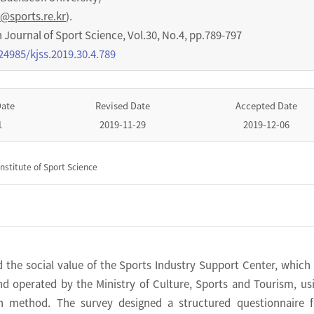
@sports.re.kr
).
urnal of Sport Science
,
Vol.
30
,
No.
4
,
pp.
789-797
24985/kjss.2019.30.4.789
Date
Revised Date
Accepted Date
1
2019-11-29
2019-12-06
nstitute of Sport Science
 the social value of the Sports Industry Support Center, which 
nd operated by the Ministry of Culture, Sports and Tourism, us
on method. The survey designed a structured questionnaire f