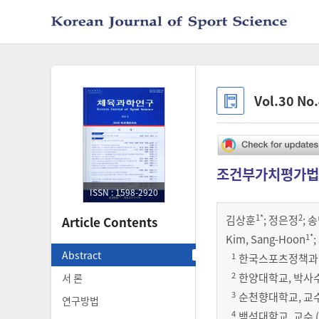
Vol.30 No
조건부가치평가법
ISSN : 1598-2920
1
*
2
김상훈
;
정은정
;
송
Article Contents
1
*
Kim, Sang-Hoon
;
Abstract
1
한국스포츠정책과학원, 
2
한양대학교, 박사수료 
서 론
3
순천향대학교, 교수 (S
연구방법
4
백석대학교, 교수 (Ba