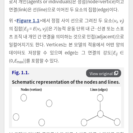
로서 개인(agents or individuals)은 정점(node=vertice)이고
연결(link)은 선(line)으로 이어진 두 요소의 집합(edge)이다.
위 <
Figure 1.1
>에서 정점 사이 선으로 그려진 두 요소(
v
,
v
)
i
j
의 집합[
E
=
E
(
v
,
v
)]은 기능적 운동 단위 내 근·신경 또는 스포
ij
i
j
츠 조직 내 개인 간 연결을 의미하는 것으로 인접(adjacent)으로
일컬어지기도 한다. Vertices는 본 모델의 적용에서 어떤 양의
데이터도 저장할 수 있으며 edge는 그 연결의 강도[
E
∈
ij
(0,
E
)]를 포함할 수 있다.
max
Fig. 1.1.
View original
Schematic representation of the nodes and lines.