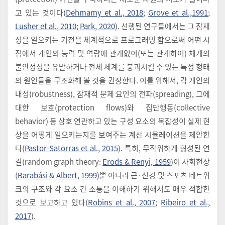
고 있는 것이다(
Dehmamy et al., 2018
;
Grove et al.,1991
;
Lusher et al., 2010
;
Park, 2020
). 선행된 연구들에서는 그 잠재
성을 일으키는 기전을 체계적으로 프로그래밍 함으로써 어떤 시
점에서 개인의 능력 및 역량에 관계없이(또는 관계하여) 체계의
불안정성을 유발하거나 전체 체계를 붕괴시킬 수 있는 특정 형태
의 원인들을 구조화해 볼 것을 권장한다. 이를 위해서, 각 개인의
내성(robustness), 잠재적 문제 요인의 전파(spreading), 그에
대한 보호(protection flows)와 집단행동(collective
behavior) 등 상호 연관하고 있는 구성 요소의 복잡성이 실제 현
상을 어떻게 일으키는지를 보여주는 계산 시뮬레이션을 제안한
다(
Pastor-Satorras et al., 2015
). 특히, 무작위하게 형성된 연
결(random graph theory:
Erods & Renyi, 1959
)이 사회현상
(
Barabási & Albert, 1999
)뿐 아니라 근·신경 및 스포츠 네트워
크의 구조와 각 요소 간 소통을 이해하기 위해서도 매우 적합한
것으로 보고하고 있다(
Robins et al., 2007
;
Ribeiro et al.,
2017
).