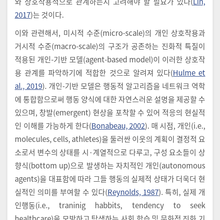
와 상호작용적으로 관계하는지 고려해야 할 필요가 있다(
Lin,
2017
)는 것이다.
이와 관련해서, 미시적 수준(micro-scale)의 개인 상호작용과
거시적 수준(macro-scale)의 구조가 공존하는 진화적 특질이
적용된 개인-기반 모델(agent-based model)이 이러한 상호작
용 관계를 파악하기에 적합한 것으로 알려져 있다(
Hulme et
al., 2019
). 개인-기반 모델은 행동적 알고리즘을 네트워크 역학
에 통합함으로써 행동 양식에 대한 자연스러운 설명을 제공할 수
있으며, 창발(emergent) 현상을 포착할 수 있어 적응의 현실적
인 이해를 가능하게 한다(
Bonabeau, 2002
). 매 시점, 개인(i.e.,
molecules, cells, athletes)을 둘러싼 이웃의 계획이 결정적 요
소로서 변수의 상태를 시·계열적으로 다루고, 구성 요소들이 상
향식(bottom up)으로 발생하는 자치적인 개인(autonomous
agents)을 대표함에 따라 그들 행동의 실제적 상태가 더욱더 현
실적인 의미를 부여할 수 있다(
Reynolds, 1987
). 특히, 실제 개
인행동(i.e., traninig habbits, tendency to seek
healthcare)을 모방하고 탐색하는 사회 학습 및 문화적 진화 기