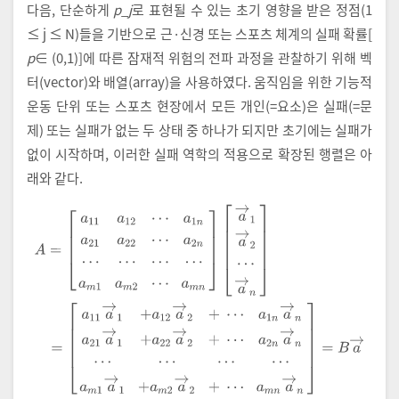
다음, 단순하게
p
_
j
로 표현될 수 있는 초기 영향을 받은 정점(1
≤ j ≤ N)들을 기반으로 근·신경 또는 스포츠 체계의 실패 확률[
p
∈ (0,1)]에 따른 잠재적 위험의 전파 과정을 관찰하기 위해 벡
터(vector)와 배열(array)을 사용하였다. 움직임을 위한 기능적
운동 단위 또는 스포츠 현장에서 모든 개인(=요소)은 실패(=문
제) 또는 실패가 없는 두 상태 중 하나가 되지만 초기에는 실패가
없이 시작하며, 이러한 실패 역학의 적용으로 확장된 행렬은 아
래와 같다.
A
=
a
11
a
12
⋯
a
1
n
a
21
a
22
⋯
a
2
n
⋯
⋯
⋯
⋯
a
m
1
a
m
2
⋯
a
m
n
a
→
1
a
→
2