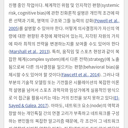
진행 중인 작업이다. 체계적인 위험 및 인지적인 편향(systemic
risk, cognitive bias)에 관한 진화론적 설명은 개인적 조건에 따
른 선택과 기회, 영역의 구조와 그들 능력의 강화(
Powell et al.,
2005
)를 설명할 수 있어야 한다. 어떻게 의사결정자가 자신의 역
량에 대한 편향된 추정에 제약되어 있는지, 지각된 자원의 가치
에 따라 최적의 전략을 변경하는지를 보여줄 수도 있어야 한다
(
Marshall et al., 2013
). 특히, 움직임 및 스포츠 현장과 같이 복
잡한 체계(complex system)에서 다른 전략(strategy)에 노출
됨으로써 다른 의사결정을 일으키는 편향(behavioral bias)을
제시할 수도 있어야 할 것이다(
Fawcett et al., 2014
). 그러나 대
부분의 기술적 모델링 또는 기전들은 시뮬레이션의 복잡한 이론
적 설명을 넘어서 스포츠 과학자와 임상가에게 실용적인 방식으
로 이 접근을 활용시키는 데는 거의 진전을 보지 못하고 있다(
El-
Sayed & Galea, 2017
). 아마도, 네트워크 요소(node)의 역학과
창발 하는 개인특질 간의 연결 고리가 부족하고 네트워크를 구성
하는 변인들의 복잡한 알고리즘 때문에, 각 조건이 그 네트워크