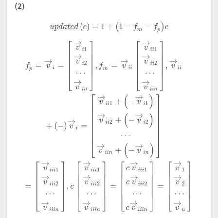
(2)
u
p
d
a
t
e
d
c
=
1
+
1
-
f
m
-
f
p
c
f
p
=
v
→
i
=
v
→
i
1
v
→
i
2
⋯
v
→
i
n
,
f
m
=
v
→
i
i
v
→
i
i
1
v
→
i
i
2
⋯
v
→
i
i
n
,
v
→
i
i
+
-