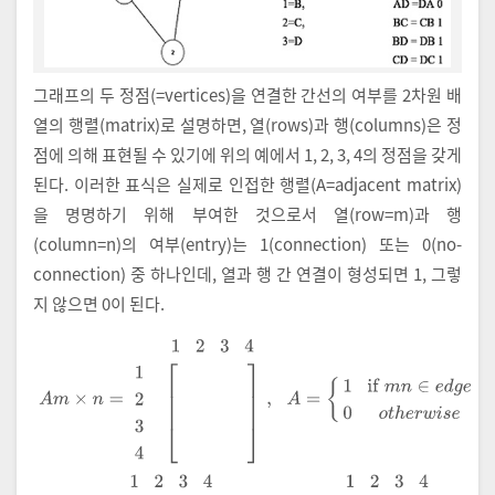
그래프의 두 정점(=vertices)을 연결한 간선의 여부를 2차원 배
열의 행렬(matrix)로 설명하면, 열(rows)과 행(columns)은 정
점에 의해 표현될 수 있기에 위의 예에서 1, 2, 3, 4의 정점을 갖게
된다. 이러한 표식은 실제로 인접한 행렬(A=adjacent matrix)
을 명명하기 위해 부여한 것으로서 열(row=m)과 행
(column=n)의 여부(entry)는 1(connection) 또는 0(no-
connection) 중 하나인데, 열과 행 간 연결이 형성되면 1, 그렇
지 않으면 0이 된다.
A
m
×
n
=
1
2
3
4
1
2
3
4
,
A
=
1
i
f
m
n
∈
e
d
g
e
0
o
t
h
e
r
w
i
s
e
A
=
1
2
3
4
1
2
3