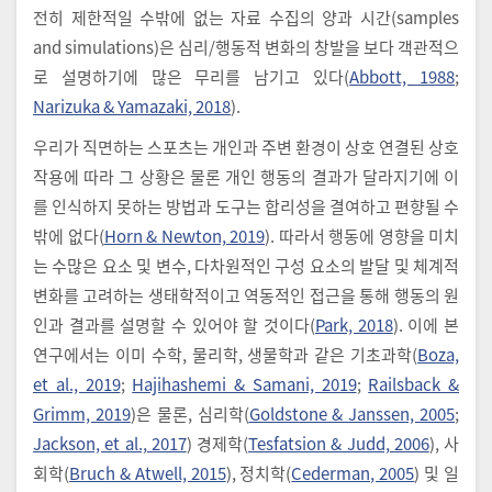
전히 제한적일 수밖에 없는 자료 수집의 양과 시간(samples
and simulations)은 심리/행동적 변화의 창발을 보다 객관적으
로 설명하기에 많은 무리를 남기고 있다(
Abbott, 1988
;
Narizuka & Yamazaki, 2018
).
우리가 직면하는 스포츠는 개인과 주변 환경이 상호 연결된 상호
작용에 따라 그 상황은 물론 개인 행동의 결과가 달라지기에 이
를 인식하지 못하는 방법과 도구는 합리성을 결여하고 편향될 수
밖에 없다(
Horn & Newton, 2019
). 따라서 행동에 영향을 미치
는 수많은 요소 및 변수, 다차원적인 구성 요소의 발달 및 체계적
변화를 고려하는 생태학적이고 역동적인 접근을 통해 행동의 원
인과 결과를 설명할 수 있어야 할 것이다(
Park, 2018
). 이에 본
연구에서는 이미 수학, 물리학, 생물학과 같은 기초과학(
Boza,
et al., 2019
;
Hajihashemi & Samani, 2019
;
Railsback &
Grimm, 2019
)은 물론, 심리학(
Goldstone & Janssen, 2005
;
Jackson, et al., 2017
) 경제학(
Tesfatsion & Judd, 2006
), 사
회학(
Bruch & Atwell, 2015
), 정치학(
Cederman, 2005
) 및 일