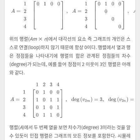
위의 행렬(
Am
×
n
)에서 대각선의 요소 즉 그래프의 개인은 스
스로 연결(loop)하지 않기 때문에 항상 0이다. 행렬에서 열과 행
은 정점들을 나타내기에 행렬의 합은 관계된 정점들의 차수
(degree)가 되는데, 예를 들어 정점이 2 이웃이 3인 행렬은 아래
와 같다.
A
=
1
2
3
4
1
2
3
4
0
1
0
0
1
0
1
1
0
1
0
1
0
1
1
0
,
deg
v
2
m
=
3
,
deg
v
2
n
=
3
,
행렬(
A
)에서 두 번째 열을 보면 차수가(degree) 3이라는 것을 알
수 있듯이 인접 행렬은 그래프의 모든 정보를 포함한다. 시뮬레