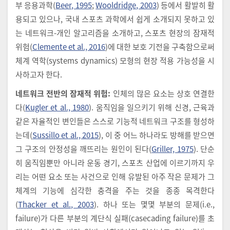
부 응용과학(
Beer, 1995
;
Wooldridge, 2003
) 등에서 활발히 활
용되고 있으나, 국내 스포츠 과학에서 쉽게 소개되지 못하고 있
는 네트워크-개인 알고리즘을 소개하고, 스포츠 현장의 잠재적
위험(
Clemente et al., 2016
)에 대한 보호 기전을 구축함으로써
체계 역학(systems dynamics) 모형의 현장 적용 가능성을 시
사하고자 한다.
네트워크 전반의 잠재적 위험:
인체의 많은 요소는 상호 연결한
다(
Kugler et al., 1980
). 움직임을 일으키기 위해 신경, 근육과
같은 자율적인 변인들은 스스로 기능적 네트워크 구조를 형성하
는데(
Sussillo et al., 2015
), 이 중 어느 하나라도 방해를 받으면
그 구조의 안정성을 깨뜨리는 원인이 된다(
Griller, 1975
). 단순
히 움직임뿐만 아니라 운동 경기, 스포츠 산업에 이르기까지 우
리는 어떤 요소 또는 사건으로 인해 유발된 아주 작은 문제가 그
체계의 기능에 심각한 충격을 주는 것을 종종 목격한다
(
Thacker et al., 2003
). 하나 또는 몇몇 부분의 문제(i.e.,
failure)가 다른 부분의 계단식 실패(casecading failure)를 초