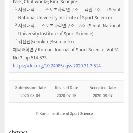
1
2
*
Park, Chul-wook
; Kim, Seonjin
1
서울대학교 스포츠과학연구소 객원교수 (Seoul
National University Institute of Sport Science)
2
서울대학교 스포츠과학연구소 교수 (Seoul National
University Institute of Sport Science)
*
김선진(
seonkim@snu.ac.kr
).
체육과학연구Korean Journal of Sport Science
,
Vol.
31
,
No.
3
,
pp.
514-533
https://doi.org/10.24985/kjss.2020.31.3.514
Submission Date
Revised Date
Accepted Date
2020-05-04
2020-07-15
2020-08-07
© Korea Institute of Sport Science
Abstract