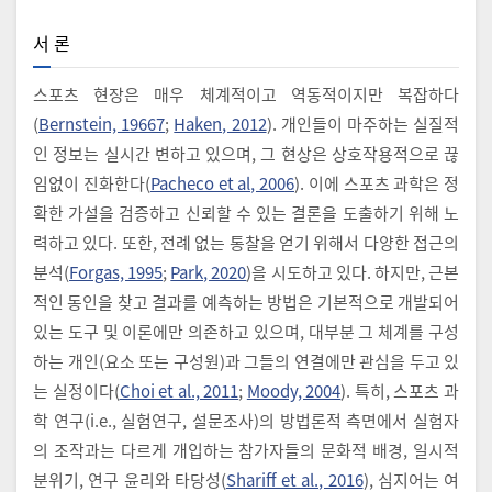
서 론
스포츠 현장은 매우 체계적이고 역동적이지만 복잡하다
(
Bernstein, 19667
;
Haken, 2012
). 개인들이 마주하는 실질적
인 정보는 실시간 변하고 있으며, 그 현상은 상호작용적으로 끊
임없이 진화한다(
Pacheco et al, 2006
). 이에 스포츠 과학은 정
확한 가설을 검증하고 신뢰할 수 있는 결론을 도출하기 위해 노
력하고 있다. 또한, 전례 없는 통찰을 얻기 위해서 다양한 접근의
분석(
Forgas, 1995
;
Park, 2020
)을 시도하고 있다. 하지만, 근본
적인 동인을 찾고 결과를 예측하는 방법은 기본적으로 개발되어
있는 도구 및 이론에만 의존하고 있으며, 대부분 그 체계를 구성
하는 개인(요소 또는 구성원)과 그들의 연결에만 관심을 두고 있
는 실정이다(
Choi et al., 2011
;
Moody, 2004
). 특히, 스포츠 과
학 연구(i.e., 실험연구, 설문조사)의 방법론적 측면에서 실험자
의 조작과는 다르게 개입하는 참가자들의 문화적 배경, 일시적
분위기, 연구 윤리와 타당성(
Shariff et al., 2016
), 심지어는 여