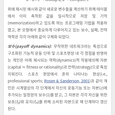
위에 제시된 예시와 같이 새로운 변수들을 계산하기 위해 테이블
에서 이미 축적된 값을 일시적으로 저장 및 기억
(memorization)하고 있도록 하는 프로그래밍 기법을 적용하
였고, 본 모형에서 중요하게 다루어지고 있는 보수, 실패, 전략
역학은 각각 아래와 같이 구체화 되었다.
보수(payoff dynamics)
:
무작위한 네트워크라는 특성으로
구조화된 기능적 운동 단위 및 스포츠현장 내 각 정점을 반영하
는 개인은 아래 제시되는 역학(dynamics)적 작용에의해 자본
(capital ≈ fitness or rationality)과 전략(strategy)으로 특징
지워진다. 스포츠 현장에서 흔히 나타나는 현상(i.e.,
professional sports;
Rosen & Sanderson, 2001
)과 같이 개
인은 시계열상의 각 단계에서 자신의 운동기능 또는 자본(
c
)에
추가되는 일정양의 보수(1)를 받고, 그 자본은 각각 자신을 위한
보호(
f
)와 유지(
f
)를 위해 소비된 자본으로 매 단계마다 갱신
p
m
된다.