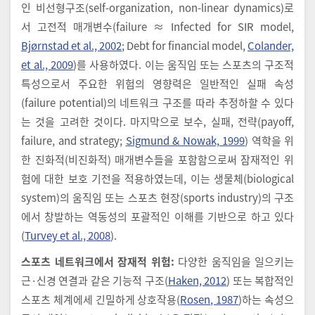
인 비선형구조(self-organization, non-linear dynamics)로
서 고전적 매개변수(failure ≈ Infected for SIR model,
Bjørnstad et al., 2002
; Debt for financial model,
Colander,
et al., 2009
)를 사용하였다. 이는 움직임 또는 스포츠의 구조적
특성으로서 주요한 위험의 영향력은 일반적인 실패 속성
(failure potential)의 네트워크 구조를 따라 추정하할 수 있다
는 것을 고려한 것이다. 마지막으로 보수, 실패, 전략(payoff,
failure, and strategy;
Sigmund & Nowak, 1999
) 역학을 위
한 진화적(비진화적) 매개변수들을 포함함으로써 잠재적인 위
험에 대한 보호 기전을 적용하였는데, 이는 생물체(biological
system)의 움직임 또는 스포츠 현장(sports industry)의 구조
에서 창발하는 역동성의 포괄적인 이해를 기반으로 하고 있다
(
Turvey et al., 2008
).
스포츠 네트워크에서 잠재적 위험:
다양한 움직임을 일으키는
근·신경 연결과 같은 기능적 구조(
Haken, 2012
) 또는 복합적인
스포츠 체계에세 긴밀하게 상호작용(
Rosen, 1987
)하는 속성으