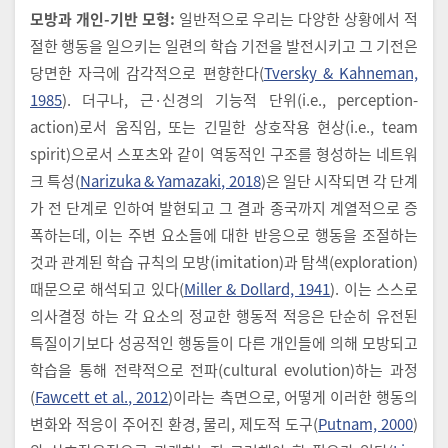
모방과 개인-기반 모형:
일반적으로 우리는 다양한 상황에서 적
절한 행동을 일으키는 일련의 학습 기전을 발전시키고 그 기전은
당면한 자극에 감각적으로 편향한다(
Tversky & Kahneman,
1985
). 더구나, 근·신경의 기능적 단위(i.e., perception-
action)로서 움직임, 또는 긴밀한 상호작용 현상(i.e., team
spirit)으로서 스포츠와 같이 역동적인 구조를 형성하는 네트워
크 특성(
Narizuka & Yamazaki, 2018
)은 일단 시작되면 각 단계
가 전 단계로 인하여 발현되고 그 결과 종국까지 계열적으로 증
폭하는데, 이는 주변 요소들에 대한 반응으로 행동을 조절하는
것과 관계된 학습 규칙의 모방(imitation)과 탐색(exploration)
때문으로 해석되고 있다(
Miller & Dollard, 1941
). 이는 스스로
의사결정 하는 각 요소의 정교한 행동적 적응은 단순히 유전된
특질이기보다 성공적인 행동들이 다른 개인들에 의해 모방되고
학습을 통해 전략적으로 전파(cultural evolution)하는 과정
(
Fawcett et al., 2012
)이라는 측면으로, 어떻게 이러한 행동의
변화와 적응이 주어진 환경, 물리, 제도적 도구(
Putnam, 2000
)