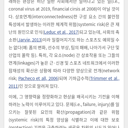
래하는 현상은 비단 일반 사회에서만 일어나고 있는 일(i.e.,
coronal virus at 2019, financial cirsis at 2008)이 아닐 것이
다. 상호연계(interconnectedness)한 구성 요소 간의 불안정
특성에서 발생하는 이러한 체계적 위험(systemic risk)은 큰 재
난의 원인으로 인식(
Leduc et al., 2017
)되고 있는데, 사회의 축
소판(
Jarvie, 2013
)이라 일컬어지기도 하는 스포츠도 예외일 수
는 없다(예: 폼의 변화, 선수의 부상, 팀의 패배, 나아가서 구단 및
산업의 몰락 등). 특히, 각 요소(node) 간 상호작용 또는 그들의
연계(linkages)가 높은 근·신경 및 스포츠 네트워크에서 이러한
잠재성의 확산은 상황에 따라 다양한 양상으로 전개(network
risk;
Pacheco et all, 2006
)되며 기하급수적(
Trimmer et al.,
2011
)인 것으로 알려져 있다.
이에, 그 영향력을 정량화하고 현상을 왜곡시키는 기전을 이해
하려는 노력이 이루어지고 있다. 문제(i.e., failure, injury)를 일
으키는 잘못된 요인의 확산(propagation)과 같은 위험
(systemic risk)의 특정 양상을 식별하고 이에 대한 보호
(protection) 기전을 구축하려는 새로운 차원의 시도가 일어나