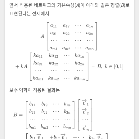
앞서 적용된 네트워크의 기본속성(
A
)이 아래와 같은 행렬(
B
)로
표현된다는 전제에서
A
a
11
a
12
⋯
a
1
n
a
21
a
22
⋯
a
2
n
⋯
⋯
⋯
⋯
a
m
1
a
m
2
⋯
a
m
n
+
k
A
k
a
11
k
a
보수 역학이 적용된 결과는
B
=
b
11
b
12
⋯
b
1
n
b
21
b
22
⋯
b
2
n
⋯
⋯
⋯
⋯
b
m
1
b
m
2
⋯
b
m
n
v
→
1
v
→