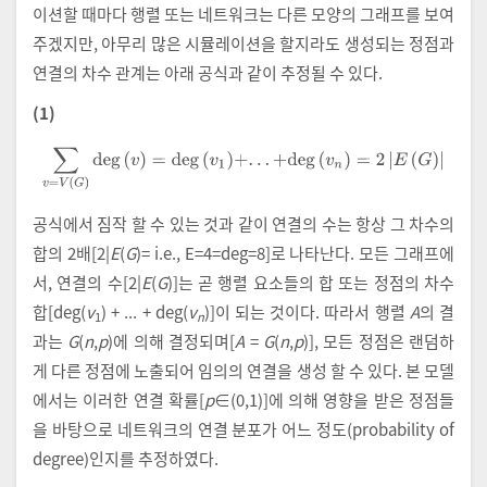
이션할 때마다 행렬 또는 네트워크는 다른 모양의 그래프를 보여
주겠지만, 아무리 많은 시뮬레이션을 할지라도 생성되는 정점과
연결의 차수 관계는 아래 공식과 같이 추정될 수 있다.
(1)
∑
v
=
V
G
deg
v
=
deg
v
1
+
.
.
.
+
deg
v
n
=
2
E
G
공식에서 짐작 할 수 있는 것과 같이 연결의 수는 항상 그 차수의
합의 2배[2|
E
(
G
)= i.e., E=4=deg=8]로 나타난다. 모든 그래프에
서, 연결의 수[2|
E
(
G
)]는 곧 행렬 요소들의 합 또는 정점의 차수
합[deg(
v
) + ... + deg(
v
)]이 되는 것이다. 따라서 행렬
A
의 결
1
n
과는
G
(
n
,
p
)에 의해 결정되며[
A
=
G
(
n
,
p
)], 모든 정점은 랜덤하
게 다른 정점에 노출되어 임의의 연결을 생성 할 수 있다. 본 모델
에서는 이러한 연결 확률[
p
∈(0,1)]에 의해 영향을 받은 정점들
을 바탕으로 네트워크의 연결 분포가 어느 정도(probability of
degree)인지를 추정하였다.