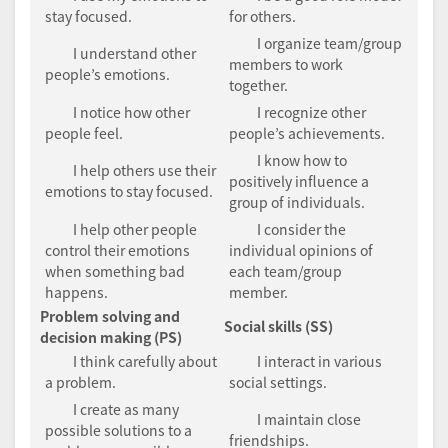
stay focused.
for others.
I organize team/group
I understand other
members to work
people’s emotions.
together.
I notice how other
I recognize other
people feel.
people’s achievements.
I know how to
I help others use their
positively influence a
emotions to stay focused.
group of individuals.
I help other people
I consider the
control their emotions
individual opinions of
when something bad
each team/group
happens.
member.
Problem solving and
Social skills (SS)
decision making (PS)
I think carefully about
I interact in various
a problem.
social settings.
I create as many
I maintain close
possible solutions to a
friendships.