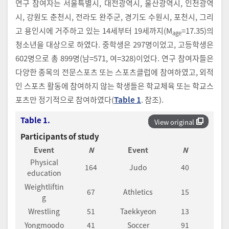
연구 참여자는 서울특별시, 대전광역시, 울산광역시, 인천광역
시, 강원도 춘천시, 전라도 완주군, 경기도 수원시, 포천시, 그리
고 용인시에 거주하고 있는 14세부터 19세까지(M
=17.35)의
age
청소년을 대상으로 하였다. 중학생은 297명이었고, 고등학생은
602명으로 총 899명(남=571, 여=328)이었다. 연구 참여자들은
다양한 종목의 전문스포츠 또는 스포츠클럽에 참여하였고, 외적
인 스포츠 활동에 참여하지 않는 학생들은 학교체육 또는 학교스
포츠만 정기적으로 참여하였다(
Table 1
. 참조).
Table 1.
View original
Participants of study
Event
N
Event
N
Physical
164
Judo
40
education
Weightliftin
67
Athletics
15
g
Wrestling
51
Taekkyeon
13
Yongmoodo
41
Soccer
91