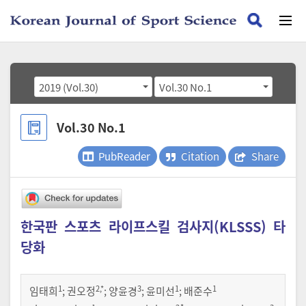
2019 (Vol.30)
Vol.30 No.1
Vol.30 No.1
PubReader
Citation
Share
한국판 스포츠 라이프스킬 검사지(KLSSS) 타
당화
1
2
,*
3
1
1
임태희
;
권오정
;
양윤경
;
윤미선
;
배준수