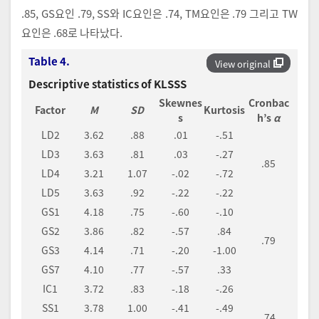
.85, GS요인 .79, SS와 IC요인은 .74, TM요인은 .79 그리고 TW
요인은 .68로 나타났다.
Table 4.
View original
Descriptive statistics of KLSSS
Skewnes
Cronbac
Factor
M
SD
Kurtosis
s
h’s
α
LD2
3.62
.88
.01
-.51
LD3
3.63
.81
.03
-.27
.85
LD4
3.21
1.07
-.02
-.72
LD5
3.63
.92
-.22
-.22
GS1
4.18
.75
-.60
-.10
GS2
3.86
.82
-.57
.84
.79
GS3
4.14
.71
-.20
-1.00
GS7
4.10
.77
-.57
.33
IC1
3.72
.83
-.18
-.26
SS1
3.78
1.00
-.41
-.49
.74