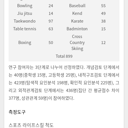
Bowling
24
Baseball
55
Jiu jitsu
14
Kend
49
Taekwondo
97
Karate
38
Table tennis
63
Badminton
15
Cross
Boxing
50
Country
12
Skiing
Total 899
연구 참여자는 3단계로 나누어 선정하였다. 개념검토 단계에서
는 40명(중학생 15명, 고등학생 25명), 내적구조검토 단계에서
는 423명(탐색적 요인분석 198명, 확인적 요인분석 225명), 그
리고 외적관계검토 단계에서는 436명(집단 간 평균점수 차이
377명, 상관관계 59명)이 참여하였다.
측정도구
스포츠 라이프스킬 척도