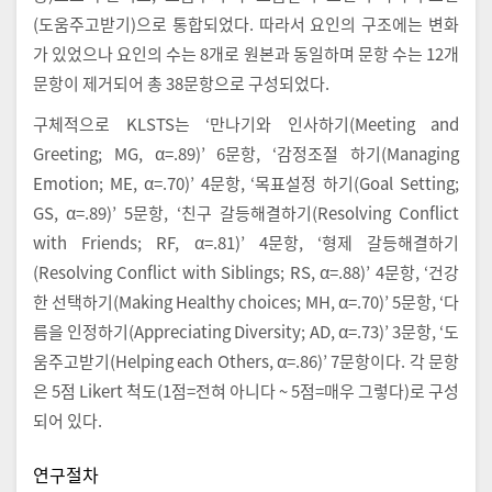
(도움주고받기)으로 통합되었다. 따라서 요인의 구조에는 변화
가 있었으나 요인의 수는 8개로 원본과 동일하며 문항 수는 12개
문항이 제거되어 총 38문항으로 구성되었다.
구체적으로 KLSTS는 ‘만나기와 인사하기(Meeting and
Greeting; MG, α=.89)’ 6문항, ‘감정조절 하기(Managing
Emotion; ME, α=.70)’ 4문항, ‘목표설정 하기(Goal Setting;
GS, α=.89)’ 5문항, ‘친구 갈등해결하기(Resolving Conflict
with Friends; RF, α=.81)’ 4문항, ‘형제 갈등해결하기
(Resolving Conflict with Siblings; RS, α=.88)’ 4문항, ‘건강
한 선택하기(Making Healthy choices; MH, α=.70)’ 5문항, ‘다
름을 인정하기(Appreciating Diversity; AD, α=.73)’ 3문항, ‘도
움주고받기(Helping each Others, α=.86)’ 7문항이다. 각 문항
은 5점 Likert 척도(1점=전혀 아니다 ~ 5점=매우 그렇다)로 구성
되어 있다.
연구절차