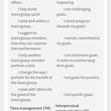
others.
improving.
I help build
I set challenging
team/group spirit.
goals.
I work well within a
I check progress
team/group.
towards my goals.
I suggest to
team/group members
I remain committed to
how they can improve
my goals.
their performance.
I help another
I set short-term goals
team/group member
in order to achieve long-
perform a task.
term goals.
I change the way I
perform for the benefit of
I set goals for practice.
the team/group.
I work with others for
the good of the
I set specific goals.
team/group.
Interpersonal
Time management (TM)
communication (IC)