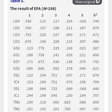
Table 5.
View original
The result of EFA (
N
=198)
2
1
2
3
4
5
h
LD4
.784
.115
.117
.324
-.026
.744
LD5
.769
.157
.188
.211
.187
.679
LD3
.753
.225
.227
.093
.171
.671
LD2
.675
.106
.328
.115
.297
.486
GS3
.123
.779
.229
.169
.023
.587
GS1
.188
.758
.141
.026
.221
.606
GS7
.171
.672
.036
.138
.379
.742
GS2
.085
.668
.092
.378
.040
.621
SS2
.122
.104
.751
.037
.171
.676
IC4
.153
.169
.751
.070
.196
.704
SS1
.190
.044
.732
.089
-.068
.640
IC1
.244
.199
.545
.230
.194
.707
TM2
.190
.118
.065
.825
.088
.659
TM1
.151
.143
.201
.760
.097
.747