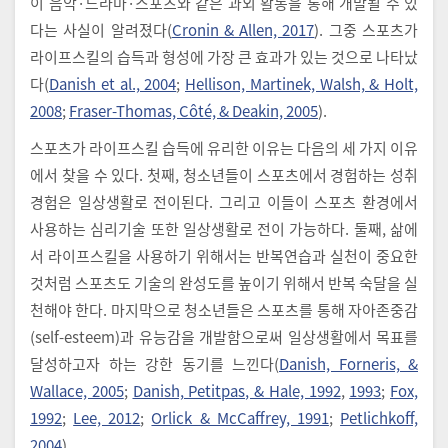
이 음악·드라마·스포츠와 같은 과외 활동을 통해 개발될 수 있
다는 사실이 알려졌다(
Cronin & Allen, 2017
). 그중 스포츠가
라이프스킬의 습득과 형성에 가장 큰 효과가 있는 것으로 나타났
다(
Danish et al., 2004
;
Hellison, Martinek, Walsh, & Holt,
2008
;
Fraser-Thomas, Côté, & Deakin, 2005
).
스포츠가 라이프스킬 습득에 유리한 이유는 다음의 세 가지 이유
에서 찾을 수 있다. 첫째, 청소년들이 스포츠에서 경험하는 성취
경험은 일상생활로 전이된다. 그리고 이들이 스포츠 환경에서
사용하는 심리기술 또한 일상생활로 전이 가능하다. 둘째, 삶에
서 라이프스킬을 사용하기 위해서는 반복연습과 실천이 중요한
것처럼 스포츠도 기술의 완성도를 높이기 위해서 반복 숙달을 실
천해야 한다. 마지막으로 청소년들은 스포츠를 통해 자아존중감
(self-esteem)과 유능감을 개발함으로써 일상생활에서 목표를
달성하고자 하는 강한 동기를 느낀다(
Danish, Forneris, &
Wallace, 2005
;
Danish, Petitpas, & Hale, 1992
,
1993
;
Fox,
1992
;
Lee, 2012
;
Orlick & McCaffrey, 1991
;
Petlichkoff,
2004
).