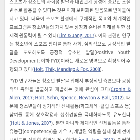
스포츠가 청소년의 사회성 발달과 대인관계 형성에 중요한 조절
변수로 활용될 수 있다는 것은 이제 보편화된 믿음으로 받아들여
지고 있다. 더욱이 스포츠 환경에서 구체적인 목표와 체계적인
프로그램은 청소년들의 가치 있는 성장과 준비된 미래를 위한 잠
재적 원동력이 될 수 있다(
Lim & Jang, 2017
). 이와 관련한 연구
는 청소년이 스포츠 참여를 통해 사회․심리적으로 긍정적인 발
달을 도모하도록 긍정적 유소년 발달(Positive Youth
Development; 이하 PYD)이라는 새로운 영역으로 확장되어 수
행되고 있다(
Holt, Thik, Mandigo & Fox, 2008
).
PYD 연구자들은 청소년 발달을 위해서 부정적인 측면보다 긍정
적인 측면을 발굴하고 개발하는 것에 관심이 크다(
Cronin &
Allen, 2017
;
Holt, Sehn, Spence, Newton & Ball, 2012
). 때
문에 청소년들이 정기적인 신체활동(학교체육·클럽 스포츠 등)
참여를 통해 상호작용과 성취경험을 극대화하도록 유도한다
(
Holt & Jones, 2007
). 뿐만 아니라 체계적인 신체활동을 통해
유능감(competency)을 키우고, 개발된 역량을 실제 삶에 전이
시키도록 적합한 환경을 제공한다(
Lim & Jang, 2017
). 이러한