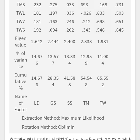
TM3
.232
.275
.033
.693
.168
.731
TW1
.101
.197
.036
-.026
.833
.503
TW7
.181
.163
.246
.212
.698
.651
TW6
.192
.094
.202
.343
.546
.645
Eigen
2.642
2.444
2.400
2.333
1.981
value
% of
14.67
13.57
13.33
12.95
11.00
varian
6
7
4
9
4
ce
Cumu
14.67
28.35
41.58
54.54
65.55
lative
6
4
8
8
2
%
Name
of
LD
GS
SS
TM
TW
Factor
Extraction Method: Maximum Likelihood
Rotation Method: Oblimin
추출과정에서 요인의 적재치(factor loading)가 .3이하 이거나