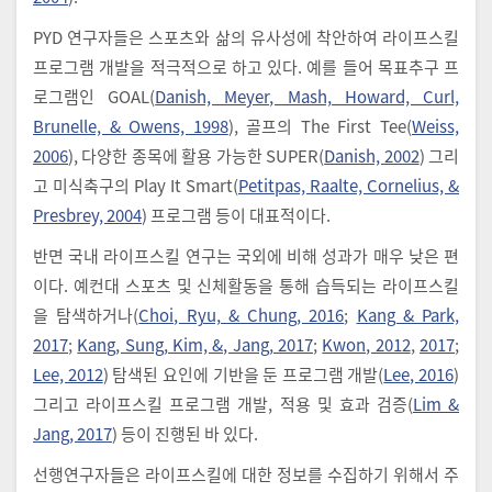
PYD 연구자들은 스포츠와 삶의 유사성에 착안하여 라이프스킬
프로그램 개발을 적극적으로 하고 있다. 예를 들어 목표추구 프
로그램인 GOAL(
Danish, Meyer, Mash, Howard, Curl,
Brunelle, & Owens, 1998
), 골프의 The First Tee(
Weiss,
2006
), 다양한 종목에 활용 가능한 SUPER(
Danish, 2002
) 그리
고 미식축구의 Play It Smart(
Petitpas, Raalte, Cornelius, &
Presbrey, 2004
) 프로그램 등이 대표적이다.
반면 국내 라이프스킬 연구는 국외에 비해 성과가 매우 낮은 편
이다. 예컨대 스포츠 및 신체활동을 통해 습득되는 라이프스킬
을 탐색하거나(
Choi, Ryu, & Chung, 2016
;
Kang & Park,
2017
;
Kang, Sung, Kim, &, Jang, 2017
;
Kwon, 2012
,
2017
;
Lee, 2012
) 탐색된 요인에 기반을 둔 프로그램 개발(
Lee, 2016
)
그리고 라이프스킬 프로그램 개발, 적용 및 효과 검증(
Lim &
Jang, 2017
) 등이 진행된 바 있다.
선행연구자들은 라이프스킬에 대한 정보를 수집하기 위해서 주