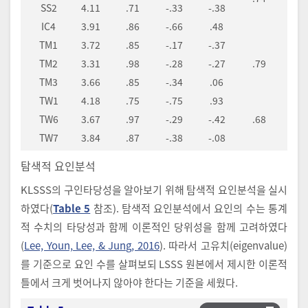
SS2
4.11
.71
-.33
-.38
IC4
3.91
.86
-.66
.48
TM1
3.72
.85
-.17
-.37
TM2
3.31
.98
-.28
-.27
.79
TM3
3.66
.85
-.34
.06
TW1
4.18
.75
-.75
.93
TW6
3.67
.97
-.29
-.42
.68
TW7
3.84
.87
-.38
-.08
탐색적 요인분석
KLSSS의 구인타당성을 알아보기 위해 탐색적 요인분석을 실시
하였다(
Table 5
참조). 탐색적 요인분석에서 요인의 수는 통계
적 수치의 타당성과 함께 이론적인 당위성을 함께 고려하였다
(
Lee, Youn, Lee, & Jung, 2016
). 따라서 고유치(eigenvalue)
를 기준으로 요인 수를 살펴보되 LSSS 원본에서 제시한 이론적
틀에서 크게 벗어나지 않아야 한다는 기준을 세웠다.