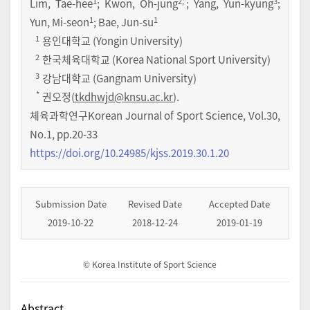
1
2
,*
3
Lim, Tae-hee
; Kwon, Oh-jung
; Yang, Yun-kyung
;
1
1
Yun, Mi-seon
; Bae, Jun-su
1
용인대학교 (Yongin University)
2
한국체육대학교 (Korea National Sport University)
3
강남대학교 (Gangnam University)
*
권오정(
tkdhwjd@knsu.ac.kr
).
체육과학연구Korean Journal of Sport Science
,
Vol.
30
,
No.
1
,
pp.
20-33
https://doi.org/10.24985/kjss.2019.30.1.20
Submission Date
Revised Date
Accepted Date
2019-10-22
2018-12-24
2019-01-19
© Korea Institute of Sport Science
Abstract