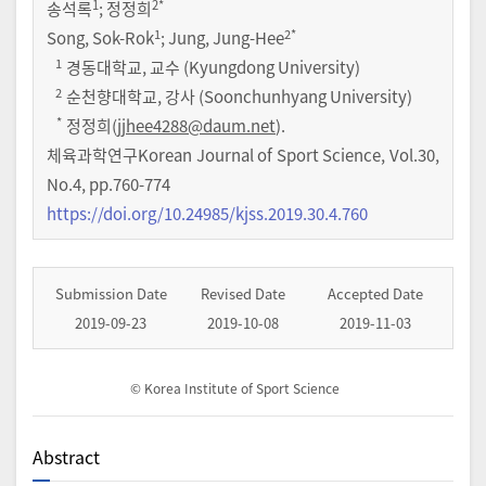
1
2
*
송석록
;
정정희
1
2
*
Song, Sok-Rok
; Jung, Jung-Hee
1
경동대학교, 교수 (Kyungdong University)
2
순천향대학교, 강사 (Soonchunhyang University)
*
정정희(
jjhee4288@daum.net
).
체육과학연구Korean Journal of Sport Science
,
Vol.
30
,
No.
4
,
pp.
760-774
https://doi.org/10.24985/kjss.2019.30.4.760
Submission Date
Revised Date
Accepted Date
2019-09-23
2019-10-08
2019-11-03
© Korea Institute of Sport Science
Abstract