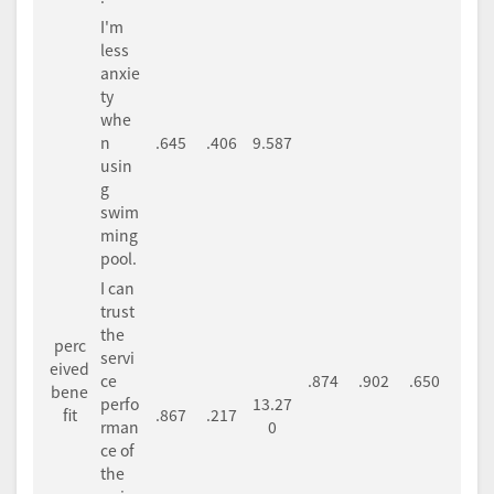
I'm
less
anxie
ty
whe
n
.645
.406
9.587
usin
g
swim
ming
pool.
I can
trust
the
perc
servi
eived
ce
.874
.902
.650
bene
perfo
13.27
fit
.867
.217
rman
0
ce of
the